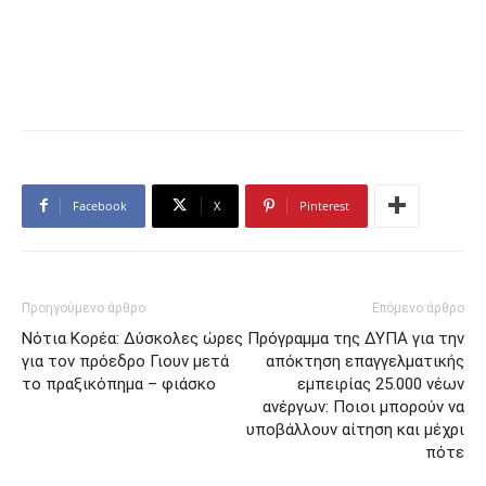
Facebook
X
Pinterest
Προηγούμενο άρθρο
Επόμενο άρθρο
Νότια Κορέα: Δύσκολες ώρες
Πρόγραμμα της ΔΥΠΑ για την
για τον πρόεδρο Γιουν μετά
απόκτηση επαγγελματικής
το πραξικόπημα – φιάσκο
εμπειρίας 25.000 νέων
ανέργων: Ποιοι μπορούν να
υποβάλλουν αίτηση και μέχρι
πότε