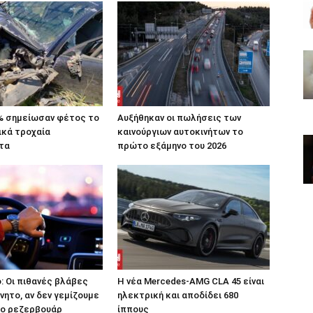
% σημείωσαν φέτος το
Αυξήθηκαν οι πωλήσεις των
ικά τροχαία
καινούργιων αυτοκινήτων το
τα
πρώτο εξάμηνο του 2026
: Οι πιθανές βλάβες
Η νέα Mercedes-AMG CLA 45 είναι
νητο, αν δεν γεμίζουμε
ηλεκτρική και αποδίδει 680
ο ρεζερβουάρ
ίππους