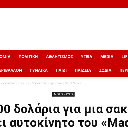
ΟΜΙΑ
ΠΟΛΙΤΙΚΗ
ΑΘΛΗΤΙΣΜΟΣ
ΥΓΕΙΑ
MEDIA
LIF
ΕΡΙΒΑΛΛΟΝ
ΓΥΝΑΙΚΑ
ΠΑΙΔΙ
ΠΑΙΔΕΙΑ
ΖΩΔΙΑ
ΠΕΡ
ια σακαράκα που θυμίζει αυτοκίνητο του «Mad Max»
ΜOTO - AYTO
00 δολάρια για μια σα
ει αυτοκίνητο του «Ma