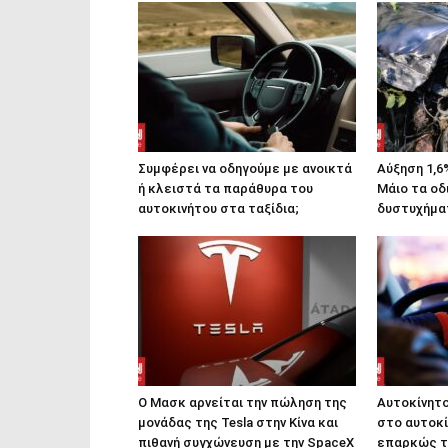
Συμφέρει να οδηγούμε με ανοικτά
Αύξηση 1,6
ή κλειστά τα παράθυρα του
Μάιο τα οδ
αυτοκινήτου στα ταξίδια;
δυστυχήμα
Ο Μασκ αρνείται την πώληση της
Αυτοκίνητο
μονάδας της Tesla στην Κίνα και
στο αυτοκί
πιθανή συγχώνευση με την SpaceX
επαρκώς τ