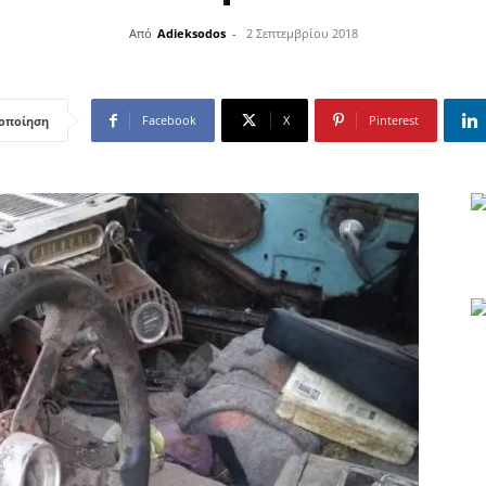
Από
Adieksodos
-
2 Σεπτεμβρίου 2018
Facebook
X
Pinterest
οποίηση