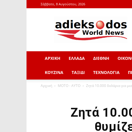
Σάββατο, 8 Αυγούστου, 2026
adieksodos.gr
ΑΡΧΙΚΗ
ΕΛΛΑΔΑ
ΔΙΕΘΝΗ
ΟΙΚΟΝ
ΚΟΥΖΙΝΑ
ΤΑΞΙΔΙ
ΤΕΧΝΟΛΟΓΙΑ
Π
Αρχική
ΜOTO - AYTO
Ζητά 10.000 δολάρια για μ
Ζητά 10.0
θυμίζ