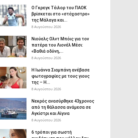
Ο Γκρεγκ Τέιλορ του ΠΑΟΚ
βρίσκεται στο «στόχαστρο»
της Μάλαγα και...
8 Αυγούστου 2026
Νιούελς Ολντ Μπόις για τον
πατέρα του Λιονέλ Μέσι:
«Βαθιά οδύνη,...
8 Αυγούστου 2026
H Ιωάννα Σιαμπάνη ανέβασε
φωτογραφίες με τους γιους
της – Η...
8 Αυγούστου 2026
Νεκρός ανασύρθηκε 43χρονος
από τη θάλασσα ανάμεσα σε
Αγκίστρι και Αίγινα
8 Αυγούστου 2026
6 τρόποι για σωστή