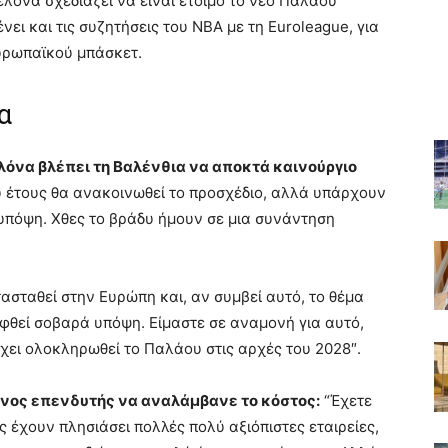
όνα σχεδιάζει να είναι έτοιμο το νέο Παλαού
ει και τις συζητήσεις του NBA με τη Euroleague, για
υρωπαϊκού μπάσκετ.
α
ελόνα βλέπει τη Βαλένθια να αποκτά καινούργιο
υ έτους θα ανακοινωθεί το προσχέδιο, αλλά υπάρχουν
υπόψη. Χθες το βράδυ ήμουν σε μια συνάντηση
ασταθεί στην Ευρώπη και, αν συμβεί αυτό, το θέμα
φθεί σοβαρά υπόψη. Είμαστε σε αναμονή για αυτό,
έχει ολοκληρωθεί το Παλάου στις αρχές του 2028″.
ξένος επενδυτής να αναλάμβανε το κόστος:
“Έχετε
ας έχουν πλησιάσει πολλές πολύ αξιόπιστες εταιρείες,