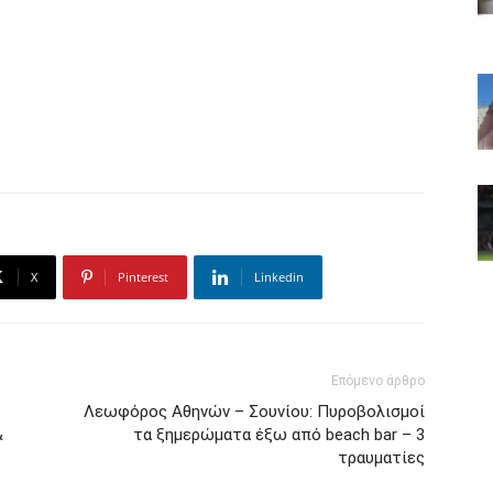
X
Pinterest
Linkedin
Επόμενο άρθρο
Λεωφόρος Αθηνών – Σουνίου: Πυροβολισμοί
&
τα ξημερώματα έξω από beach bar – 3
τραυματίες