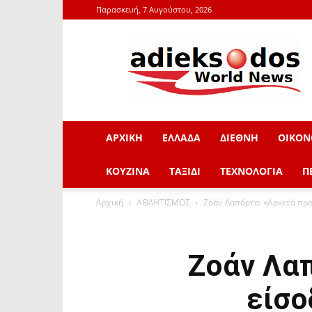
Παρασκευή, 7 Αυγούστου, 2026
adieksodos.gr
ΑΡΧΙΚΗ
ΕΛΛΑΔΑ
ΔΙΕΘΝΗ
ΟΙΚΟΝ
ΚΟΥΖΙΝΑ
ΤΑΞΙΔΙ
ΤΕΧΝΟΛΟΓΙΑ
Π
Αρχική
ΑΘΛΗΤΙΣΜΟΣ
Ζοάν Λαπόρτα: «Αρκετά πρ
Ζοάν Λα
είσο