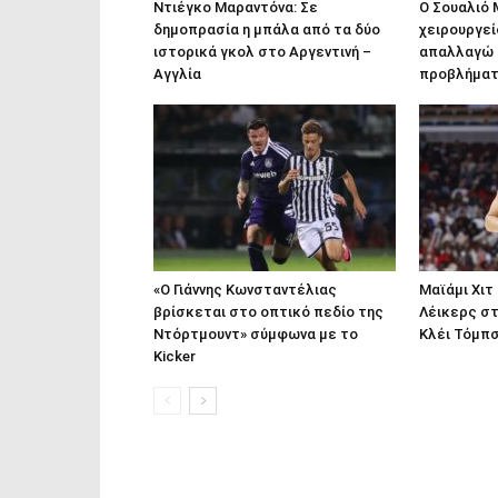
Ντιέγκο Μαραντόνα: Σε
Ο Σουαλιό 
δημοπρασία η μπάλα από τα δύο
χειρουργεί
ιστορικά γκολ στο Αργεντινή –
απαλλαγώ 
Αγγλία
προβλήμα
«Ο Γιάννης Κωνσταντέλιας
Μαϊάμι Χιτ
βρίσκεται στο οπτικό πεδίο της
Λέικερς στ
Ντόρτμουντ» σύμφωνα με το
Κλέι Τόμπ
Kicker