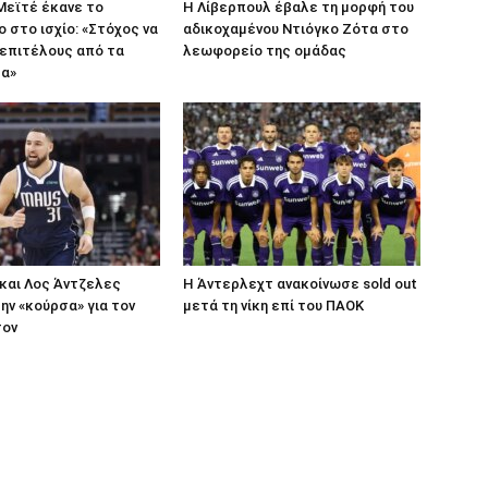
Μεϊτέ έκανε το
Η Λίβερπουλ έβαλε τη μορφή του
ο στο ισχίο: «Στόχος να
αδικοχαμένου Ντιόγκο Ζότα στο
επιτέλους από τα
λεωφορείο της ομάδας
τα»
 και Λος Άντζελες
Η Άντερλεχτ ανακοίνωσε sold out
ην «κούρσα» για τον
μετά τη νίκη επί του ΠΑΟΚ
σον