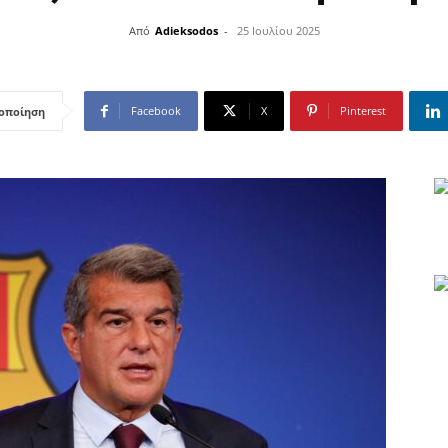
Από
Adieksodos
-
25 Ιουλίου 2025
Facebook
X
Pinterest
οποίηση