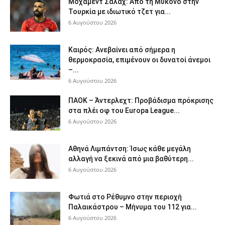
Μοχάμεντ Σαλάχ: Από τη Μύκονο στην
Τουρκία με ιδιωτικό τζετ για...
6 Αυγούστου 2026
Καιρός: Ανεβαίνει από σήμερα η
θερμοκρασία, επιμένουν οι δυνατοί άνεμοι
–...
6 Αυγούστου 2026
ΠΑΟΚ – Άντερλεχτ: Προβάδισμα πρόκρισης
στα πλέι οφ του Europa League...
6 Αυγούστου 2026
Αθηνά Λιμπάντση: Ίσως κάθε μεγάλη
αλλαγή να ξεκινά από μια βαθύτερη...
6 Αυγούστου 2026
Φωτιά στο Ρέθυμνο στην περιοχή
Παλαικάστρου – Μήνυμα του 112 για...
6 Αυγούστου 2026