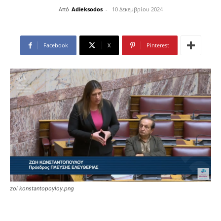
Από
Adieksodos
-
10 Δεκεμβρίου 2024
Facebook
X
Pinterest
zoi konstantopoyloy.png