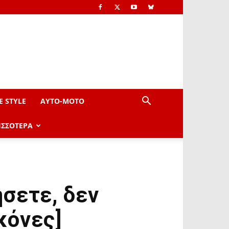
E STYLE
AYTO-ΜOTO
ΙΣΣΟΤΕΡΑ
σετε, δεν
κόνες]