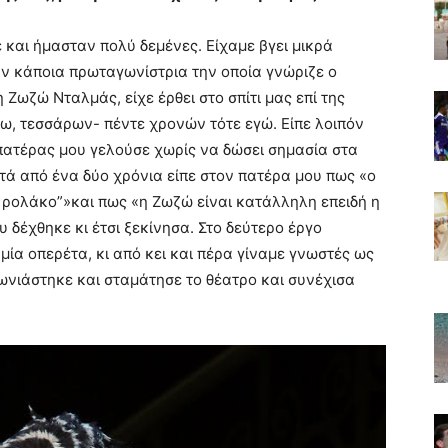
 και ήμασταν πολύ δεμένες. Είχαμε βγει μικρά
αν κάποια πρωταγωνίστρια την οποία γνώριζε ο
Ζωζώ Νταλμάς, είχε έρθει στο σπίτι μας επί της
ύω, τεσσάρων- πέντε χρονών τότε εγώ. Είπε λοιπόν
 πατέρας μου γελούσε χωρίς να δώσει σημασία στα
τά από ένα δύο χρόνια είπε στον πατέρα μου πως «ο
ν ρολάκο”»και πως «η Ζωζώ είναι κατάλληλη επειδή η
 δέχθηκε κι έτσι ξεκίνησα. Στο δεύτερο έργο
μία οπερέτα, κι από κει και πέρα γίναμε γνωστές ως
νιάστηκε και σταμάτησε το θέατρο και συνέχισα