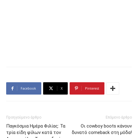
Facebook
X
Pinterest
Προηγούμενο άρθρο
Επόμενο άρθρο
Παγκόσμια Ημέρα Φιλίας: Τα
Οι cowboy boots κάνουν
τρία είδη φίλων κατά τον
δυνατό comeback στη μόδα!