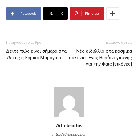
Facebook
X
Pinterest
Προηγούμενο άρθρο
Επόμενο άρθρο
Δείτε πώς είναι σήμερα στα
Νέο ειδύλλιο στα κοσμικά
76 της η Έρρικα Μπρόγιερ
σαλόνια -Ενας Βαρδινογιάννης
για την Φάις [εικόνες]
Adieksodos
http://adieksodos.gr