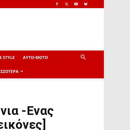
E STYLE
AYTO-ΜOTO
ΙΣΣΟΤΕΡΑ
νια -Ενας
εικόνες]