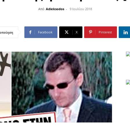
Από
Adieksodos
-
9 Ιουλίου 2018
Facebook
X
Pinterest
οποίηση