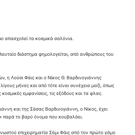
μο απασχολεί τα κοσμικά σαλόνια.
τελευταίο διάστημα φημολογείται, από ανθρώπους του
ν, η Λούσι Φάις και ο Νίκος Θ. Βαρδινογιάννης
ίγους μήνες και από τότε είναι συνέχεια μαζί, όπως
κοσμικές εμφανίσεις, τις εξόδους και τα φλας.
άννη και της Σάσας Βαρδινογιάννη, ο Νίκος, έχει
» παρά το βαρύ όνομα που κουβαλάει.
γνωστού επιχειρηματία Σάμι Φάις από τον πρώτο γάμο