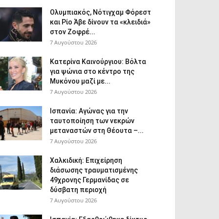
Ολυμπιακός, Νότιγχαμ Φόρεστ
και Ρίο Άβε δίνουν τα «κλειδιά»
στον Ζοφρέ...
7 Αυγούστου 2026
Κατερίνα Καινούργιου: Βόλτα
για ψώνια στο κέντρο της
Μυκόνου μαζί με...
7 Αυγούστου 2026
Ισπανία: Αγώνας για την
ταυτοποίηση των νεκρών
μεταναστών στη Θέουτα –...
7 Αυγούστου 2026
Χαλκιδική: Επιχείρηση
διάσωσης τραυματισμένης
49χρονης Γερμανίδας σε
δύσβατη περιοχή
7 Αυγούστου 2026