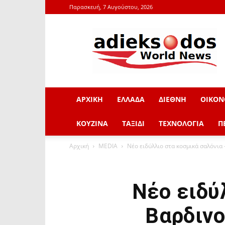
Παρασκευή, 7 Αυγούστου, 2026
adieksodos.gr
ΑΡΧΙΚΗ
ΕΛΛΑΔΑ
ΔΙΕΘΝΗ
ΟΙΚΟΝ
ΚΟΥΖΙΝΑ
ΤΑΞΙΔΙ
ΤΕΧΝΟΛΟΓΙΑ
Π
Αρχική
MEDIA
Νέο ειδύλλιο στα κοσμικά σαλόνια
Νέο ειδύ
Βαρδινο