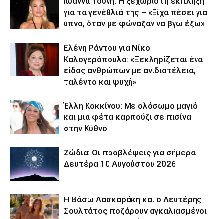
Ιωάννα Τούνη: Η ξεχωριστή έκπληξη
για τα γενέθλιά της – «Είχα πέσει για
ύπνο, όταν με φώναξαν να βγω έξω»
Ελένη Ράντου για Νίκο
Καλογερόπουλο: «Ξεκληρίζεται ένα
είδος ανθρώπων με ανιδιοτέλεια,
ταλέντο και ψυχή»
Έλλη Κοκκίνου: Με ολόσωμο μαγιό
και μια φέτα καρπούζι σε πισίνα
στην Κύθνο
Ζώδια: Οι προβλέψεις για σήμερα
Δευτέρα 10 Αυγούστου 2026
Η Βάσω Λασκαράκη και ο Λευτέρης
Σουλτάτος ποζάρουν αγκαλιασμένοι