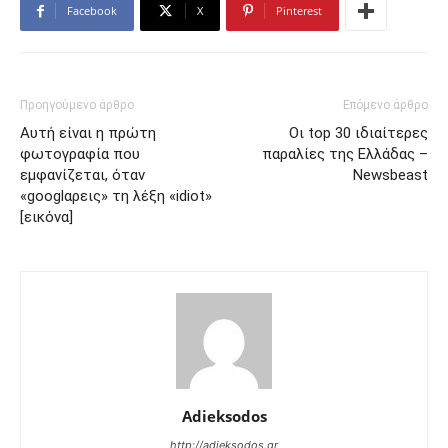
Facebook
X
Pinterest
Προηγούμενο άρθρο
Επόμενο άρθρο
Αυτή είναι η πρώτη
Οι top 30 ιδιαίτερες
φωτογραφία που
παραλίες της Ελλάδας –
εμφανίζεται, όταν
Newsbeast
«googlαρεις» τη λέξη «idiot»
[εικόνα]
Adieksodos
http://adieksodos.gr