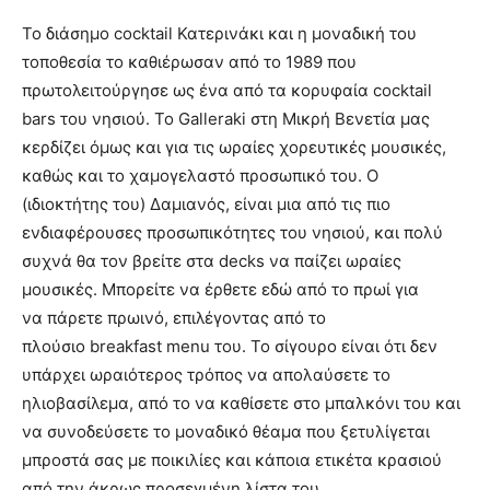
Το διάσημο cocktail Κατερινάκι και η μοναδική του
τοποθεσία το καθιέρωσαν από το 1989 που
πρωτολειτούργησε ως ένα από τα κορυφαία cocktail
bars του νησιού. Το Galleraki στη Μικρή Βενετία μας
κερδίζει όμως και για τις ωραίες χορευτικές μουσικές,
καθώς και το χαμογελαστό προσωπικό του. Ο
(ιδιοκτήτης του) Δαμιανός, είναι μια από τις πιο
ενδιαφέρουσες προσωπικότητες του νησιού, και πολύ
συχνά θα τον βρείτε στα decks να παίζει ωραίες
μουσικές. Μπορείτε να έρθετε εδώ από το πρωί για
να πάρετε πρωινό, επιλέγοντας από το
πλούσιο breakfast menu του. Το σίγουρο είναι ότι δεν
υπάρχει ωραιότερος τρόπος να απολαύσετε το
ηλιοβασίλεμα, από το να καθίσετε στο μπαλκόνι του και
να συνοδεύσετε το μοναδικό θέαμα που ξετυλίγεται
μπροστά σας με ποικιλίες και κάποια ετικέτα κρασιού
από την άκρως προσεγμένη λίστα του.