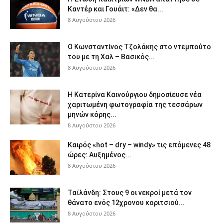
Καντέρ και Γουάιτ: «Δεν θα...
8 Αυγούστου 2026
Ο Κωνσταντίνος Τζολάκης στο ντεμπούτο
του με τη Χαλ – Βασικός...
8 Αυγούστου 2026
Η Κατερίνα Καινούργιου δημοσίευσε νέα
χαριτωμένη φωτογραφία της τεσσάρων
μηνών κόρης...
8 Αυγούστου 2026
Καιρός «hot – dry – windy» τις επόμενες 48
ώρες: Αυξημένος...
8 Αυγούστου 2026
Ταϊλάνδη: Στους 9 οι νεκροί μετά τον
θάνατο ενός 12χρονου κοριτσιού...
8 Αυγούστου 2026