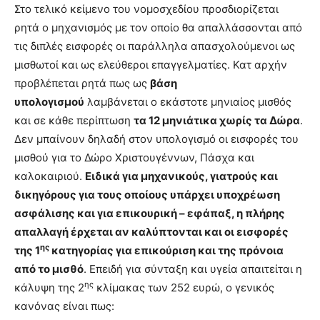
Στο τελικό κείμενο του νομοσχεδίου προσδιορίζεται
ρητά ο μηχανισμός με τον οποίο θα απαλλάσσονται από
τις διπλές εισφορές οι παράλληλα απασχολούμενοι ως
μισθωτοί και ως ελεύθεροι επαγγελματίες. Κατ αρχήν
προβλέπεται ρητά πως ως
βάση
υπολογισμού
λαμβάνεται ο εκάστοτε μηνιαίος μισθός
και σε κάθε περίπτωση
τα 12 μηνιάτικα χωρίς τα Δώρα
.
Δεν μπαίνουν δηλαδή στον υπολογισμό οι εισφορές του
μισθού για το Δώρο Χριστουγέννων, Πάσχα και
καλοκαιριού.
Ειδικά για μηχανικούς, γιατρούς και
δικηγόρους για τους οποίους υπάρχει υποχρέωση
ασφάλισης και για επικουρική – εφάπαξ, η πλήρης
απαλλαγή έρχεται αν καλύπτονται και οι εισφορές
ης
της 1
κατηγορίας για επικούριση και της πρόνοια
από το μισθό
. Επειδή για σύνταξη και υγεία απαιτείται η
ης
κάλυψη της 2
κλίμακας των 252 ευρώ, ο γενικός
κανόνας είναι πως: