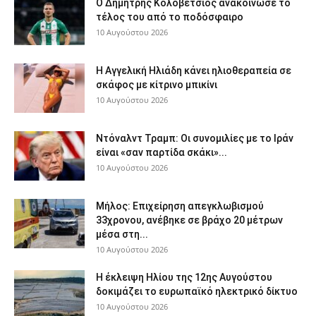
Ο Δημήτρης Κολοβέτσιος ανακοίνωσε το
τέλος του από το ποδόσφαιρο
10 Αυγούστου 2026
H Αγγελική Ηλιάδη κάνει ηλιοθεραπεία σε
σκάφος με κίτρινο μπικίνι
10 Αυγούστου 2026
Ντόναλντ Τραμπ: Οι συνομιλίες με το Ιράν
είναι «σαν παρτίδα σκάκι»...
10 Αυγούστου 2026
Μήλος: Επιχείρηση απεγκλωβισμού
33χρονου, ανέβηκε σε βράχο 20 μέτρων
μέσα στη...
10 Αυγούστου 2026
Η έκλειψη Ηλίου της 12ης Αυγούστου
δοκιμάζει το ευρωπαϊκό ηλεκτρικό δίκτυο
10 Αυγούστου 2026