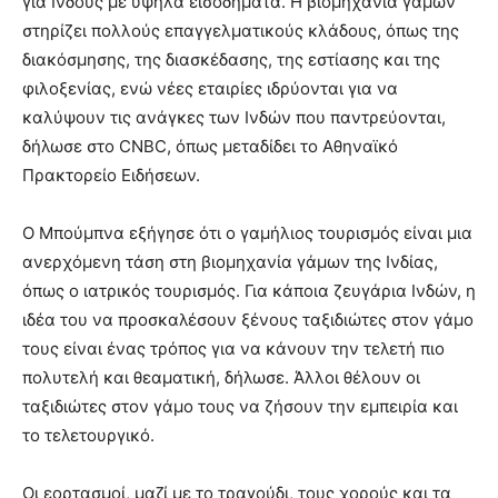
για Ινδούς με υψηλά εισοδήματα. Η βιομηχανία γάμων
στηρίζει πολλούς επαγγελματικούς κλάδους, όπως της
διακόσμησης, της διασκέδασης, της εστίασης και της
φιλοξενίας, ενώ νέες εταιρίες ιδρύονται για να
καλύψουν τις ανάγκες των Ινδών που παντρεύονται,
δήλωσε στο CNBC, όπως μεταδίδει το Αθηναϊκό
Πρακτορείο Ειδήσεων.
Ο Μπούμπνα εξήγησε ότι ο γαμήλιος τουρισμός είναι μια
ανερχόμενη τάση στη βιομηχανία γάμων της Ινδίας,
όπως ο ιατρικός τουρισμός. Για κάποια ζευγάρια Ινδών, η
ιδέα του να προσκαλέσουν ξένους ταξιδιώτες στον γάμο
τους είναι ένας τρόπος για να κάνουν την τελετή πιο
πολυτελή και θεαματική, δήλωσε. Άλλοι θέλουν οι
ταξιδιώτες στον γάμο τους να ζήσουν την εμπειρία και
το τελετουργικό.
Οι εορτασμοί, μαζί με το τραγούδι, τους χορούς και τα