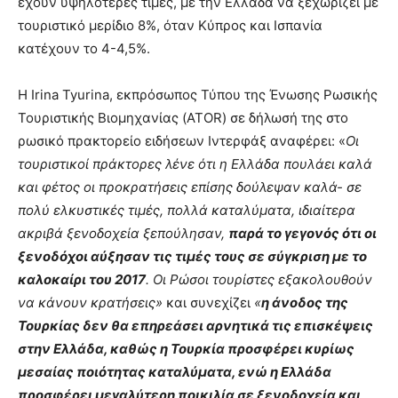
έχουν υψηλότερες τιμές, με την Ελλάδα να ξεχωρίζει με
τουριστικό μερίδιο 8%, όταν Κύπρος και Ισπανία
κατέχουν το 4-4,5%.
Η Irina Tyurina, εκπρόσωπος Τύπου της Ένωσης Ρωσικής
Τουριστικής Βιομηχανίας (ATOR) σε δήλωσή της στο
ρωσικό πρακτορείο ειδήσεων Ιντερφάξ αναφέρει: «
Οι
τουριστικοί πράκτορες λένε ότι η Ελλάδα πουλάει καλά
και φέτος οι προκρατήσεις επίσης δούλεψαν καλά- σε
πολύ ελκυστικές τιμές, πολλά καταλύματα, ιδιαίτερα
ακριβά ξενοδοχεία ξεπούλησαν,
παρά το γεγονός ότι οι
ξενοδόχοι αύξησαν τις τιμές τους σε σύγκριση με το
καλοκαίρι του 2017
. Οι Ρώσοι τουρίστες εξακολουθούν
να κάνουν κρατήσεις»
και συνεχίζει
«
η άνοδος της
Τουρκίας δεν θα επηρεάσει αρνητικά τις επισκέψεις
στην Ελλάδα, καθώς η Τουρκία προσφέρει κυρίως
μεσαίας ποιότητας καταλύματα, ενώ η Ελλάδα
προσφέρει μεγαλύτερη ποικιλία σε ξενοδοχεία και