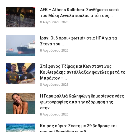
ΑΕΚ – Athens Kallithea: Συνθήματα κατά
του Μάκη Αγγελόπουλου από τους...
8 Αυγούστου 2026
Ιράν: Οι 6 όροι «φωτιά» στις ΗΠΑ για τα
Στενά του...
8 Αυγούστου 2026
Στέφανος Τζίμας και Κωνσταντίνος
Κουλιεράκης αντάλλαξαν φανέλες μετά το
Μπράιτον –...
8 Αυγούστου 2026
Η Γαρυφαλλιά Καληφώνη δημοσίευσε νέες
φωτογραφίες από την εξόρμησή της
στην...
8 Αυγούστου 2026
Καιρός αύριο: Ζέστη με 39 βαθμούς και
ισχυροί βοριάδες έως 8...