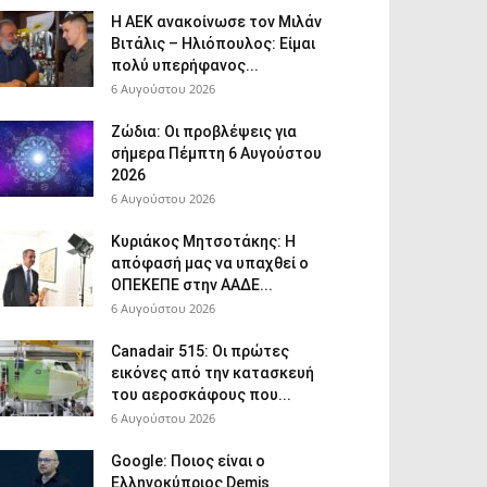
Η ΑΕΚ ανακοίνωσε τον Μιλάν
Βιτάλις – Ηλιόπουλος: Είμαι
πολύ υπερήφανος...
6 Αυγούστου 2026
Ζώδια: Οι προβλέψεις για
σήμερα Πέμπτη 6 Αυγούστου
2026
6 Αυγούστου 2026
Κυριάκος Μητσοτάκης: Η
απόφασή μας να υπαχθεί ο
ΟΠΕΚΕΠΕ στην ΑΑΔΕ...
6 Αυγούστου 2026
Canadair 515: Οι πρώτες
εικόνες από την κατασκευή
του αεροσκάφους που...
6 Αυγούστου 2026
Google: Ποιος είναι ο
Ελληνοκύπριος Demis