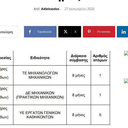
Από
Adieksodos
-
27 Ιανουαρίου 2020
Facebook
X
Pinterest
οποίηση