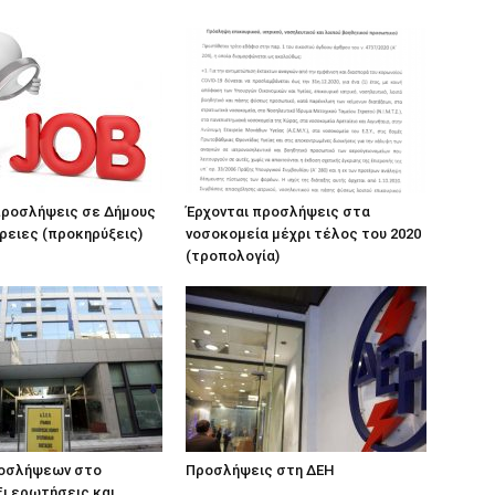
προσλήψεις σε Δήμους
Έρχονται προσλήψεις στα
ρειες (προκηρύξεις)
νοσοκομεία μέχρι τέλος του 2020
(τροπολογία)
ροσλήψεων στο
Προσλήψεις στη ΔΕΗ
ξι ερωτήσεις και