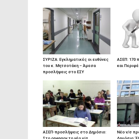
ΣΥΡΙΖΑ: Εγκληματικές οι ευθύνες
ΑΣΕΠ: 170 
του κ. Μητσοτάκη – Άμεσα
και Περιφέ
προσλήψεις στο ΕΣΥ
ΑΣΕΠ-προσλήψεις στο Δημόσιο:
Νέο ν/σ π
Στο opengov το νέο ν/σ
Δημόσιο: Έ