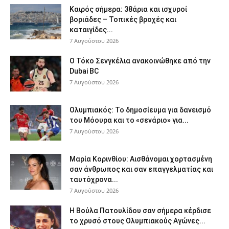
Καιρός σήμερα: 38άρια και ισχυροί
βοριάδες – Τοπικές βροχές και
καταιγίδες...
7 Αυγούστου 2026
Ο Τόκο Σενγκέλια ανακοινώθηκε από την
Dubai BC
7 Αυγούστου 2026
Ολυμπιακός: Το δημοσίευμα για δανεισμό
του Μόουρα και το «σενάριο» για...
7 Αυγούστου 2026
Μαρία Κορινθίου: Αισθάνομαι χορτασμένη
σαν άνθρωπος και σαν επαγγελματίας και
ταυτόχρονα...
7 Αυγούστου 2026
Η Βούλα Πατουλίδου σαν σήμερα κέρδισε
το χρυσό στους Ολυμπιακούς Αγώνες...