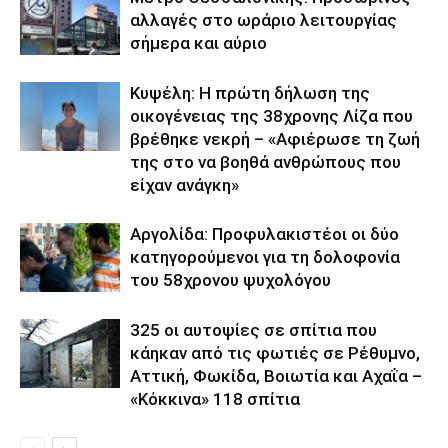
αλλαγές στο ωράριο λειτουργίας
σήμερα και αύριο
Κυψέλη: Η πρώτη δήλωση της
οικογένειας της 38χρονης Λίζα που
βρέθηκε νεκρή – «Αφιέρωσε τη ζωή
της στο να βοηθά ανθρώπους που
είχαν ανάγκη»
Αργολίδα: Προφυλακιστέοι οι δύο
κατηγορούμενοι για τη δολοφονία
του 58χρονου ψυχολόγου
325 οι αυτοψίες σε σπίτια που
κάηκαν από τις φωτιές σε Ρέθυμνο,
Αττική, Φωκίδα, Βοιωτία και Αχαΐα –
«Κόκκινα» 118 σπίτια