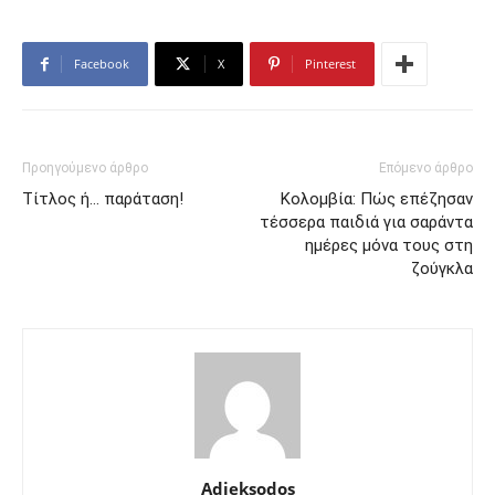
Facebook
X
Pinterest
Προηγούμενο άρθρο
Επόμενο άρθρο
Τίτλος ή… παράταση!
Κολομβία: Πώς επέζησαν
τέσσερα παιδιά για σαράντα
ημέρες μόνα τους στη
ζούγκλα
Adieksodos