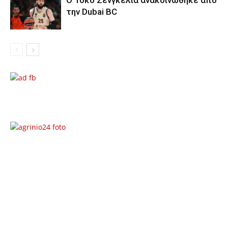
Ο Τόκο Σενγκέλια ανακοινώθηκε από
την Dubai BC