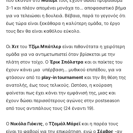
που έκαναν στο
Μαϊάμι
τους έχουν δώσει προβάδισμα
3-1 και πλέον απομένει μονάχα το… αποφασιστικό βήμα
για να τελειώσει η δουλειά. Βέβαια, παρά το γεγονός ότι
έως τώρα είναι ξεκάθαρα η καλύτερη ομάδα, το έργο
τους δεν θα είναι καθόλου εύκολο.
Οι
Χιτ
του
Τζίμι Μπάτλερ
είναι πιθανότατα η χειρότερη
ομάδα για να αντιμετωπιστεί όταν βρίσκεται με την
πλάτη στον τοίχο. Ο
Έρικ Σπόλστρα
και οι παίκτες του
έχουν κάνει μια υπέρβαση… μυθικού επιπέδου, για να
φτάσουν από το
play-in tournament
και την 8η θέση της
ανατολής, έως τους τελικούς. Ωστόσο, η κούραση
φαίνεται πως έχει κάνει την εμφάνισή της, μιας και
έχουν δώσει περισσότερους αγώνες στην postseason
από τους αντιπάλους τους (24 έναντι 19).
Ο
Νικόλα Γιόκιτς
, ο
Τζαμάλ Μάρεϊ
και η παρέα τους
είναι το φαβορί για την επικράτηση, ενώ ο
Σέρβος
-αν