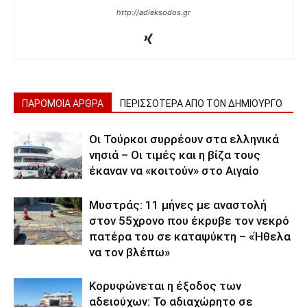
http://adieksodos.gr
ΠΑΡΟΜΟΙΑ ΑΡΘΡΑ
ΠΕΡΙΣΣΟΤΕΡΑ ΑΠΟ ΤΟΝ ΔΗΜΙΟΥΡΓΟ
Οι Τούρκοι συρρέουν στα ελληνικά
νησιά – Οι τιμές και η βίζα τους
έκαναν να «κοιτούν» στο Αιγαίο
Μυστράς: 11 μήνες με αναστολή
στον 55χρονο που έκρυβε τον νεκρό
πατέρα του σε καταψύκτη – «Ήθελα
να τον βλέπω»
Κορυφώνεται η έξοδος των
αδειούχων: Το αδιαχώρητο σε