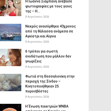
H Ιωάννα Σιαμπάνη ανέβασε
φωτογραφίες με τους γιους
της – Η...
8 Αυγούστου 2026
Νεκρός ανασύρθηκε 43χρονος
από τη θάλασσα ανάμεσα σε
Αγκίστρι και Αίγινα
8 Αυγούστου 2026
6 τρόποι για σωστή
ενυδάτωση που μάλλον δεν
γνωρίζεις
8 Αυγούστου 2026
Φωτιά στη Θεσσαλονίκη στην
περιοχή της Σίνδου –
Κινητοποιήθηκαν 25
πυροσβέστες
8 Αυγούστου 2026
Η Ένωση παικτριών WNBA