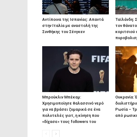
Αντίποινα της Ισπανίας: Απαντά
Ταϊλάνδη: 
στην Ιταλία με αναστολή της
τον θάνατο
Συνθήκης του Σένγκεν
κοριτσιού 
πυροβολισ
Μπρούκλιν Μπέκαμ:
Ουκρανία: 
Χρησιμοποίησε θαλασσινό νερό
διυλιστήρι
για να βράσει ζυμαρικά σε ένα
Ρωσία – Τρ
πολυτελές γιοτ, η κίνηση που
από ρωσικ
«δίχασε» τους followers του