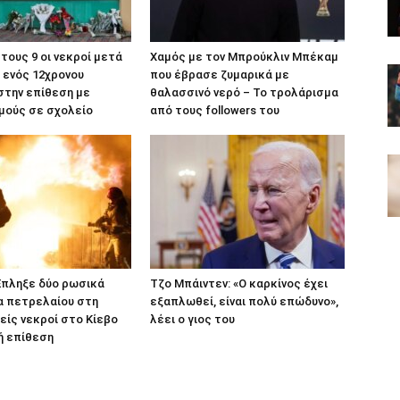
Στους 9 οι νεκροί μετά
Χαμός με τον Μπρούκλιν Μπέκαμ
 ενός 12χρονου
που έβρασε ζυμαρικά με
στην επίθεση με
θαλασσινό νερό – Το τρολάρισμα
μούς σε σχολείο
από τους followers του
Έπληξε δύο ρωσικά
Τζο Μπάιντεν: «Ο καρκίνος έχει
α πετρελαίου στη
εξαπλωθεί, είναι πολύ επώδυνο»,
είς νεκροί στο Κίεβο
λέει ο γιος του
ή επίθεση