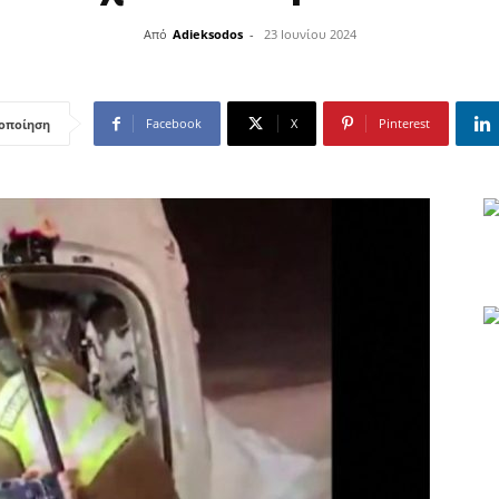
Από
Adieksodos
-
23 Ιουνίου 2024
Facebook
X
Pinterest
οποίηση