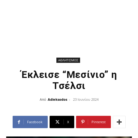
ΑΘΛΗΤΙΣΜΟΣ
Έκλεισε “Μεσίνιο” η
Τσέλσι
Από
Adieksodos
-
23 Ιουνίου 2024
Facebook
X
Pinterest