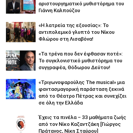
αριστουργηματικό μυθιστόρημα του
Γιάννη Καλπούζου
«Η λατρεία της εξουσίας»: Το
αντιπολεμικό γλυπτό του Νίκου
Φλώρου στη Λισαβόνα!
«Τα τρένα που δεν έφθασαν ποτέ»:
Το συγκλονιστικό μυθιστόρημα του
συγγραφέα, Θόδωρου Δεύτου!
«Τριγωνοψαρούλης The musical» μια
φαντασμαγορική παράσταση ξεκινά
από το Θέατρο Πέτρας και συνεχίζει
σε όλη την Ελλάδα
Έχεις τα πινέλα – 33 μαθήματα ζωής
από τον Νίκο Καζαντζάκη [Γιώργος
Πράτανος, Νίκη Σταύρου]