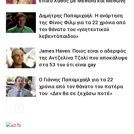
επικό λάθος με Μέθανα και Μεθώνη
Δημήτρης Παπαμιχαήλ: Η ανάρτηση
της Φίνος Φιλμ για τα 22 χρόνια από
τον θάνατο του «γοητευτικού
λεβεντόπαιδου»
James Haven: Ποιος είναι ο αδερφός
της Αντζελίνα Τζολί που αποκάλυψε
στα 53 του ότι είναι gay
Ο Γιάννης Παπαμιχαήλ για τα 22
χρόνια από τον θάνατο του πατέρα
του: «Δεν θα σε ξεχάσω ποτέ»