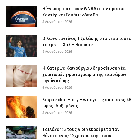
Η Ένωση παικτριών WNBA απάντησε σε
Καντέρ και Γουάιτ: «Δεν θα...
8 Αυγούστου 2026
Ο Κωνσταντίνος Τζολάκης στο ντεμπούτο
του με τη Χαλ – Βασικός...
8 Αυγούστου 2026
Η Κατερίνα Καινούργιου δημοσίευσε νέα
χαριτωμένη φωτογραφία της τεσσάρων
μηνών κόρης...
8 Αυγούστου 2026
Καιρός «hot – dry – windy» τις επόμενες 48
ώρες: Αυξημένος...
8 Αυγούστου 2026
Ταϊλάνδη: Στους 9 οι νεκροί μετά τον
θάνατο ενός 12χρονου κοριτσιού...