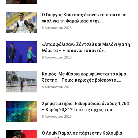
Ο Γιώργος Κούτσιας έκανε ντεμπούτο με
γκολ για τη Φαμαλικάο στην...
8 Αυγούστου 2026
«Απασφάλισαν» Σάντσεθ και Μελόνι για τη
Θέουτα – Η Ισπανία «απαντά»...
8 Αυγούστου 2026
Καιρός: Με 40άρια κορυφώνεται το κύμα
ζέστης – Ποιες περιοχές βρίσκονται...
8 Αυγούστου 2026
Χρηματιστήριο: Εβδομαδιαία άνοδος 1,76%
– Κέρδη 23,31% από τις αρχές του...
8 Αυγούστου 2026
Ο Λαμίν Γιαμάλ σε πάρτι στην Κολομβία,