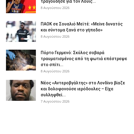
τραγούδησε για τον Λουίς...
8 Αυγούστου 2026
ΠΑΟΚ σε Σουαλιό Μεϊτέ: «Μείνε δυνατός
και σύντομα ξανά στο γήπεδο»
8 Αυγούστου 2026
Πόρτο Γερμενό: Σκύλος σοβαρά
τραυματισμένος από τη φωτιά επέστρεψε
στο σπίτι...
8 Αυγούστου 2026
Νέος «Αντεροβγάλτης» στο Λονδίνο βίαζε
και δολοφονούσε ιερόδουλες – Είχε
συλληφθεί...
7 Αυγούστου 2026