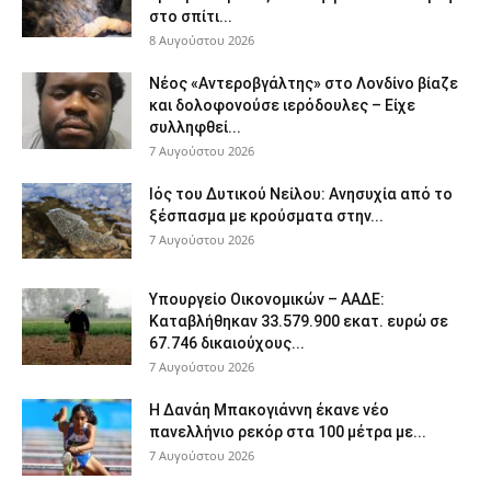
στο σπίτι...
8 Αυγούστου 2026
Νέος «Αντεροβγάλτης» στο Λονδίνο βίαζε
και δολοφονούσε ιερόδουλες – Είχε
συλληφθεί...
7 Αυγούστου 2026
Ιός του Δυτικού Νείλου: Ανησυχία από το
ξέσπασμα με κρούσματα στην...
7 Αυγούστου 2026
Υπουργείο Οικονομικών – ΑΑΔΕ:
Καταβλήθηκαν 33.579.900 εκατ. ευρώ σε
67.746 δικαιούχους...
7 Αυγούστου 2026
Η Δανάη Μπακογιάννη έκανε νέο
πανελλήνιο ρεκόρ στα 100 μέτρα με...
7 Αυγούστου 2026