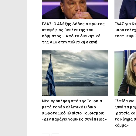
ΕΛΑΣ: Ο Αλέξης Δέδες ο πρώτος
ΕΛΑΣ για Κ
υποψήφιος βουλευτής του
υποστελέχω
κόμματος – Από τα διοικητικά
εκατ. ευρ
της ΑΕΚ στην πολιτική σκηνή
Νέα πρόκληση από την Τουρκία
Ελπίδα για
μετά το νέο ελληνικό Ειδικό
ξανά τα μα
Χωροταξικό Πλαίσιο Τουρισμού:
Γρατσία κα
«Δεν παράγει νομικές συνέπειες»
το κίνημα 
κόμμα»