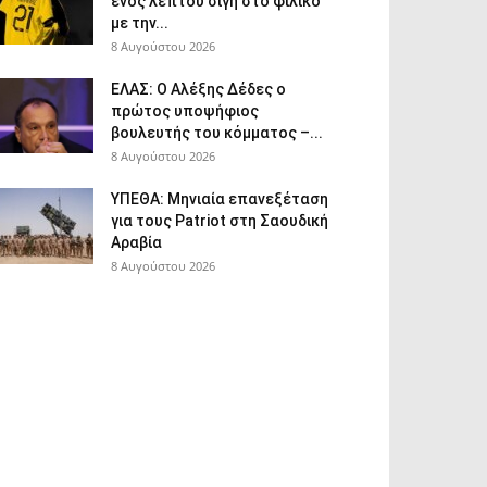
ενός λεπτού σιγή στο φιλικό
με την...
8 Αυγούστου 2026
ΕΛΑΣ: Ο Αλέξης Δέδες ο
πρώτος υποψήφιος
βουλευτής του κόμματος –...
8 Αυγούστου 2026
ΥΠΕΘΑ: Μηνιαία επανεξέταση
για τους Patriot στη Σαουδική
Αραβία
8 Αυγούστου 2026