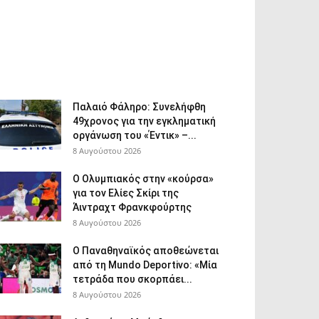
Παλαιό Φάληρο: Συνελήφθη
49χρονος για την εγκληματική
οργάνωση του «Έντικ» –...
8 Αυγούστου 2026
Ο Ολυμπιακός στην «κούρσα»
για τον Ελίες Σκίρι της
Άιντραχτ Φρανκφούρτης
8 Αυγούστου 2026
Ο Παναθηναϊκός αποθεώνεται
από τη Mundo Deportivo: «Μία
τετράδα που σκορπάει...
8 Αυγούστου 2026