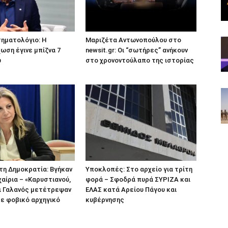
τηματολόγιο: Η
Μαριζέτα Αντωνοπούλου στο
ση έγινε μπίζνα 7
newsit.gr: Οι “σωτήρες” ανήκουν
ώ
στο χρονοντούλαπο της ιστορίας
 τη Δημοκρατία: Βγήκαν
Υποκλοπές: Στο αρχείο για τρίτη
χαίρια – «Καρυστιανού,
φορά – Σφοδρά πυρά ΣΥΡΙΖΑ και
ι Γαλανός μετέτρεψαν
ΕΛΑΣ κατά Αρείου Πάγου και
σε φοβικό αρχηγικό
κυβέρνησης