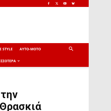
E STYLE
AYTO-ΜOTO
ΙΣΣΟΤΕΡΑ
στην
 Θρασκιά