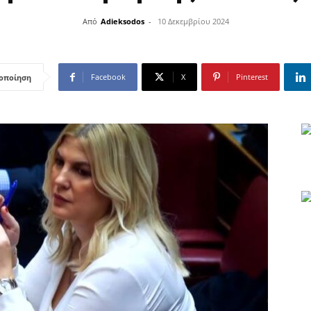
Από
Adieksodos
-
10 Δεκεμβρίου 2024
Facebook
X
Pinterest
οποίηση