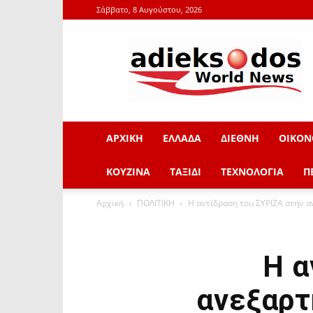
Σάββατο, 8 Αυγούστου, 2026
adieksodos.gr
ΑΡΧΙΚΗ
ΕΛΛΑΔΑ
ΔΙΕΘΝΗ
ΟΙΚΟΝ
ΚΟΥΖΙΝΑ
ΤΑΞΙΔΙ
ΤΕΧΝΟΛΟΓΙΑ
Π
Αρχική
ΠΟΛΙΤΙΚΗ
Η αντίδραση του ΣΥΡΙΖΑ στην α
Η α
ανεξαρτ