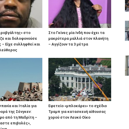
εροβγάλτης» στο
Στο Γκίνες μία Ινδή που έχει τα
αζε και δολοφονούσε
μακρύτερα μαλλιά στον πλανήτη
 – Είχε συλληφθεί και
– Αγγίζουν τα 3 μέτρα
λεύθερος
πανία και Ιταλία για
Εφετείο «μπλοκάρει» το σχέδιο
ορά της Σένγκεν:
Τραμπ για κατασκευή αίθουσας
φο από τη Μαδρίτη –
χορού στον Λευκό Οίκο
αστε επιβολές»,
Ρώμη