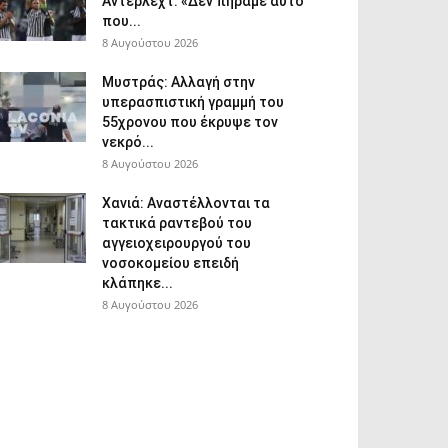
Άντερλεχτ: «Δεν πήραμε αυτό
που...
8 Αυγούστου 2026
Μυστράς: Αλλαγή στην
υπερασπιστική γραμμή του
55χρονου που έκρυψε τον
νεκρό...
8 Αυγούστου 2026
Χανιά: Aναστέλλονται τα
τακτικά ραντεβού του
αγγειοχειρουργού του
νοσοκομείου επειδή
κλάπηκε...
8 Αυγούστου 2026