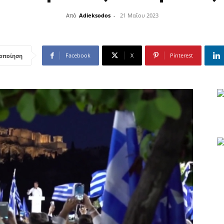
Από
Adieksodos
-
21 Μαΐου 2023
Facebook
X
Pinterest
οποίηση