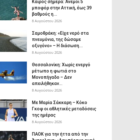
Καιρός σήμερα: Άνεμοι 5
μποφόρ στην Αττική, έως 39
βαθμούς η...
8 Αυγούστου 2026
Σαμοθράκη: «Είχε νερό στα
πνευμόνια, της δώσαμε
οξυγόνο» – Η διάσωση...
8 Αυγούστου 2026
Θεσσαλονίκη: Χωρίς ενεργό
μέτωπο η φωτιά στο
Μονοπήγαδο – Δεν
απειλήθηκαν...
8 Αυγούστου 2026
Με Μαρία Σάκκαρη – Κόκο
Γκοφ οι αθλητικές μεταδόσεις
της ημέρας
8 Αυγούστου 2026
ΠΑΟΚ για την ήττα από την