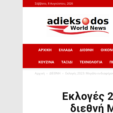
Σάββατο, 8 Αυγούστου, 2026
adieksodos.gr
ΑΡΧΙΚΗ
ΕΛΛΑΔΑ
ΔΙΕΘΝΗ
ΟΙΚΟΝ
ΚΟΥΖΙΝΑ
ΤΑΞΙΔΙ
ΤΕΧΝΟΛΟΓΙΑ
Π
Αρχική
ΔΙΕΘΝΗ
Εκλογές 2023: Μεγάλο ενδιαφέρον
Εκλογές 2
διεθνή 