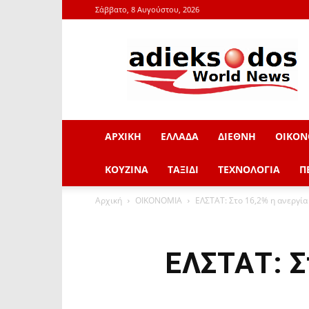
Σάββατο, 8 Αυγούστου, 2026
adieksodos.gr
ΑΡΧΙΚΗ
ΕΛΛΑΔΑ
ΔΙΕΘΝΗ
ΟΙΚΟΝ
ΚΟΥΖΙΝΑ
ΤΑΞΙΔΙ
ΤΕΧΝΟΛΟΓΙΑ
Π
Αρχική
ΟΙΚΟΝΟΜΙΑ
ΕΛΣΤΑΤ: Στο 16,2% η ανεργία
ΕΛΣΤΑΤ: Σ