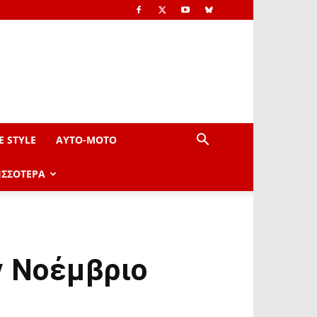
E STYLE
AYTO-ΜOTO
ΙΣΣΟΤΕΡΑ
ν Νοέμβριο