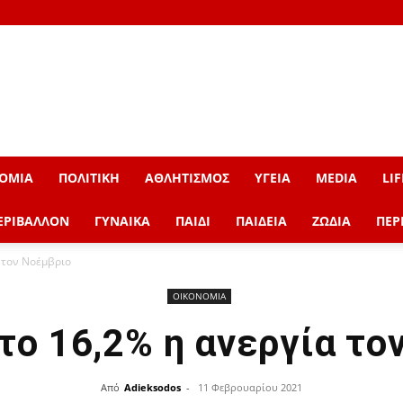
ΟΜΙΑ
ΠΟΛΙΤΙΚΗ
ΑΘΛΗΤΙΣΜΟΣ
ΥΓΕΙΑ
MEDIA
LIF
ΕΡΙΒΑΛΛΟΝ
ΓΥΝΑΙΚΑ
ΠΑΙΔΙ
ΠΑΙΔΕΙΑ
ΖΩΔΙΑ
ΠΕΡ
 τον Νοέμβριο
ΟΙΚΟΝΟΜΙΑ
το 16,2% η ανεργία το
Από
Adieksodos
-
11 Φεβρουαρίου 2021