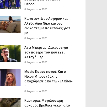
Πέδρο...
8 Αυγούστου 2026
Κωνσταντίνος Αργυρός και
Αλεξάνδρα Νίκα κάνουν
διακοπές με πολυτελές γιοτ
με...
8 Αυγούστου 2026
Άντι Μπέρναμ: Δάκρυσε για
τον πατέρα του που έχει
Αλτσχάιμερ –...
8 Αυγούστου 2026
Μαρία Καρυστιανού: Και ο
Νίκος Μπρουτζάκης
αποχώρησε από την «Ελπίδα»
–...
8 Αυγούστου 2026
Καστοριά: Μεγαλόσωμη
αρκούδα βρέθηκε νεκρή από