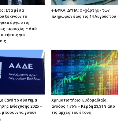
ς: Στα μέσα
e-ΕΦΚΑ, ΔΥΠΑ: Ο «χάρτης» των
υ ξεκινούν τα
πληρωμών έως τις 14 Αυγούστου
ρικά έργα στις
ες περιοχές – Από
 αιτήσεις για
εις
ξε ξανά το σύστημα
Χρηματιστήριο: Εβδομαδιαία
τησης Ενίσχυσης 2025 –
άνοδος 1,76% – Κέρδη 23,31% από
 μπορούν να γίνουν
τις αρχές του έτους
ς