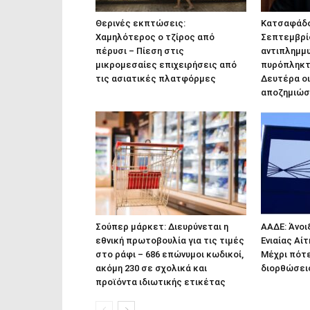
Θερινές εκπτώσεις:
Κατσαφάδο
Χαμηλότερος ο τζίρος από
Σεπτεμβρίο
πέρυσι – Πίεση στις
αντιπλημμυ
μικρομεσαίες επιχειρήσεις από
πυρόπληκτ
τις ασιατικές πλατφόρμες
Δευτέρα οι
αποζημιώσ
Σούπερ μάρκετ: Διευρύνεται η
ΑΑΔΕ: Άνοι
εθνική πρωτοβουλία για τις τιμές
Ενιαίας Αί
στο ράφι – 686 επώνυμοι κωδικοί,
Μέχρι πότε
ακόμη 230 σε σχολικά και
διορθώσει
προϊόντα ιδιωτικής ετικέτας