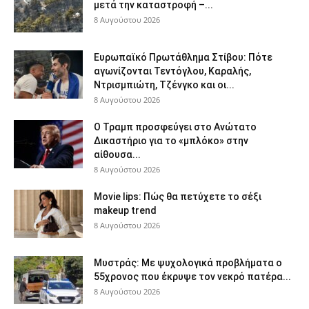
μετά την καταστροφή –...
8 Αυγούστου 2026
Ευρωπαϊκό Πρωτάθλημα Στίβου: Πότε
αγωνίζονται Τεντόγλου, Καραλής,
Ντρισμπιώτη, Τζένγκο και οι...
8 Αυγούστου 2026
Ο Τραμπ προσφεύγει στο Ανώτατο
Δικαστήριο για το «μπλόκο» στην
αίθουσα...
8 Αυγούστου 2026
Movie lips: Πώς θα πετύχετε το σέξι
makeup trend
8 Αυγούστου 2026
Μυστράς: Με ψυχολογικά προβλήματα ο
55χρονος που έκρυψε τον νεκρό πατέρα...
8 Αυγούστου 2026