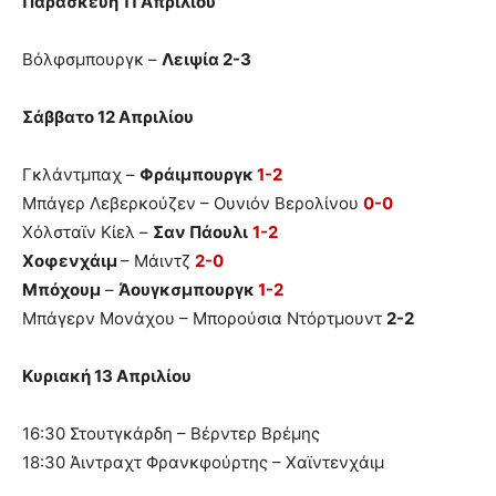
Παρασκευή 11 Απριλίου
Βόλφσμπουργκ –
Λειψία 2-3
Σάββατο 12 Απριλίου
Γκλάντμπαχ –
Φράιμπουργκ
1-2
Μπάγερ Λεβερκούζεν – Ουνιόν Βερολίνου
0-0
Χόλσταϊν Κίελ –
Σαν Πάουλι
1-2
Χοφενχάιμ
– Μάιντζ
2-0
Μπόχουμ
–
Άουγκσμπουργκ
1-2
Μπάγερν Μονάχου – Μπορούσια Ντόρτμουντ
2-2
Κυριακή 13 Απριλίου
16:30 Στουτγκάρδη – Βέρντερ Βρέμης
18:30 Άιντραχτ Φρανκφούρτης – Χαϊντενχάιμ