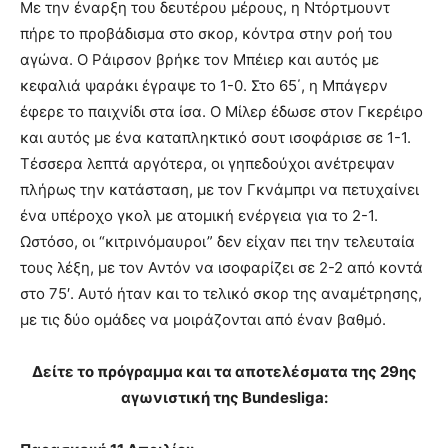
Με την έναρξη του δευτέρου μέρους, η Ντόρτμουντ
πήρε το προβάδισμα στο σκορ, κόντρα στην ροή του
αγώνα. Ο Ράιρσον βρήκε τον Μπέιερ και αυτός με
κεφαλιά ψαράκι έγραψε το 1-0. Στο 65΄, η Μπάγερν
έφερε το παιχνίδι στα ίσα. Ο Μίλερ έδωσε στον Γκερέιρο
και αυτός με ένα καταπληκτικό σουτ ισοφάρισε σε 1-1.
Τέσσερα λεπτά αργότερα, οι γηπεδούχοι ανέτρεψαν
πλήρως την κατάσταση, με τον Γκνάμπρι να πετυχαίνει
ένα υπέροχο γκολ με ατομική ενέργεια για το 2-1.
Ωστόσο, οι “κιτρινόμαυροι” δεν είχαν πει την τελευταία
τους λέξη, με τον Αντόν να ισοφαρίζει σε 2-2 από κοντά
στο 75′. Αυτό ήταν και το τελικό σκορ της αναμέτρησης,
με τις δύο ομάδες να μοιράζονται από έναν βαθμό.
Δείτε το πρόγραμμα και τα αποτελέσματα της 29ης
αγωνιστική της Bundesliga: