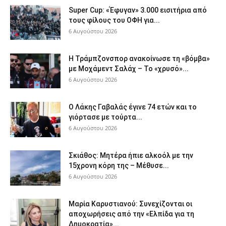
Super Cup: «Έφυγαν» 3.000 εισιτήρια από
τους φίλους του ΟΦΗ για...
6 Αυγούστου 2026
Η Τράμπζονσπορ ανακοίνωσε τη «βόμβα»
με Μοχάμεντ Σαλάχ – Το «χρυσό»...
6 Αυγούστου 2026
Ο Λάκης Γαβαλάς έγινε 74 ετών και το
γιόρτασε με τούρτα...
6 Αυγούστου 2026
Σκιάθος: Μητέρα ήπιε αλκοόλ με την
15χρονη κόρη της – Μέθυσε...
6 Αυγούστου 2026
Μαρία Καρυστιανού: Συνεχίζονται οι
αποχωρήσεις από την «Ελπίδα για τη
Δημοκρατία»...