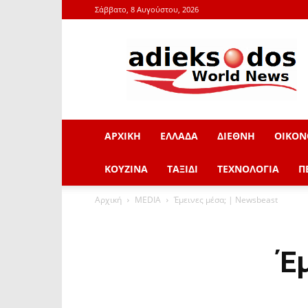
Σάββατο, 8 Αυγούστου, 2026
adieksodos.gr
ΑΡΧΙΚΗ
ΕΛΛΑΔΑ
ΔΙΕΘΝΗ
ΟΙΚΟΝ
ΚΟΥΖΙΝΑ
ΤΑΞΙΔΙ
ΤΕΧΝΟΛΟΓΙΑ
Π
Αρχική
MEDIA
Έμεινες μέσα; | Newsbeast
Έμ