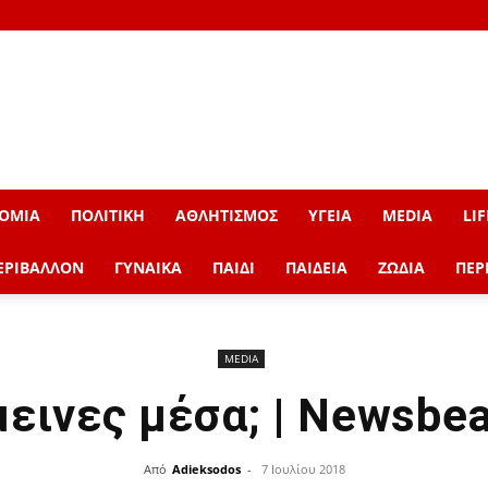
ΟΜΙΑ
ΠΟΛΙΤΙΚΗ
ΑΘΛΗΤΙΣΜΟΣ
ΥΓΕΙΑ
MEDIA
LIF
ΕΡΙΒΑΛΛΟΝ
ΓΥΝΑΙΚΑ
ΠΑΙΔΙ
ΠΑΙΔΕΙΑ
ΖΩΔΙΑ
ΠΕΡ
MEDIA
εινες μέσα; | Newsbe
Από
Adieksodos
-
7 Ιουλίου 2018