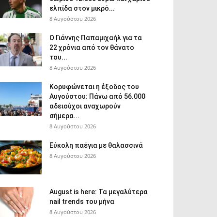
ελπίδα στον μικρό...
8 Αυγούστου 2026
Ο Γιάννης Παπαμιχαήλ για τα
22 χρόνια από τον θάνατο
του...
8 Αυγούστου 2026
Κορυφώνεται η έξοδος του
Αυγούστου: Πάνω από 56.000
αδειούχοι αναχωρούν
σήμερα...
8 Αυγούστου 2026
Εύκολη παέγια με θαλασσινά
8 Αυγούστου 2026
August is here: Τα μεγαλύτερα
nail trends του μήνα
8 Αυγούστου 2026