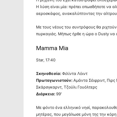
Η λύση είναι μία: πρέπει οπωσδήποτε να α
αεροσκάφος, ανακαλύπτοντας την αλτρουι
Με τους νέους του συντρόφους θα ριχτούν
πυρκαγιάς. Μήπως ήρθε η ώρα ο Dusty να 
Mamma Mia
Star, 17:40
Σκηνοθεσία:
Φιλίντα Λόιντ
Πρωταγωνιστούν:
Αμάντα Σέιφριντ, Πιρς 
Σκάρσγκαρντ, Τζούλι Γουόλτερς
Διάρκεια:
99′
Με φόντο ένα ελληνικό νησί, παρακολουθο
μητέρας, που μεγάλωσε μόνη της την κόρη τ