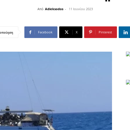
Από
Adieksodos
-
11 Ιουνίου 2023
Facebook
X
Pinterest
οποίηση