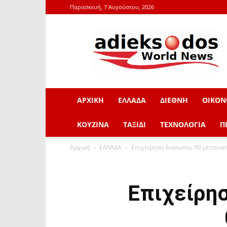
Παρασκευή, 7 Αυγούστου, 2026
adieksodos.gr
ΑΡΧΙΚΗ
ΕΛΛΑΔΑ
ΔΙΕΘΝΗ
ΟΙΚΟΝ
ΚΟΥΖΙΝΑ
ΤΑΞΙΔΙ
ΤΕΧΝΟΛΟΓΙΑ
Π
Αρχική
ΕΛΛΑΔΑ
Επιχείρηση διάσωσης 90 μετανα
Επιχείρη