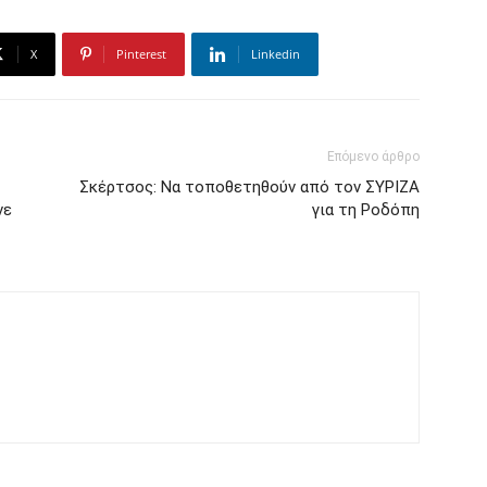
X
Pinterest
Linkedin
Επόμενο άρθρο
Σκέρτσος: Να τοποθετηθούν από τον ΣΥΡΙΖΑ
νε
για τη Ροδόπη