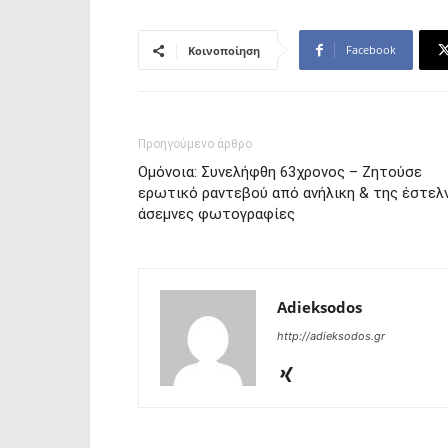
Facebook
Κοινοποίηση
Προηγούμενο άρθρο
Ομόνοια: Συνελήφθη 63χρονος – Ζητούσε
ερωτικό ραντεβού από ανήλικη & της έστελ
άσεμνες φωτογραφίες
Adieksodos
http://adieksodos.gr