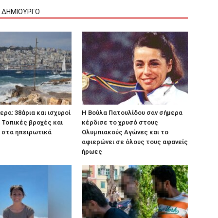
Ν ΔΗΜΙΟΥΡΓΟ
ερα: 38άρια και ισχυροί
Η Βούλα Πατουλίδου σαν σήμερα
 Τοπικές βροχές και
κέρδισε το χρυσό στους
 στα ηπειρωτικά
Ολυμπιακούς Αγώνες και το
αφιερώνει σε όλους τους αφανείς
ήρωες