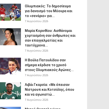
Ολυμπιακός: Το δημοσίευμα
για δανεισμό του Μόουρα και
το «σενάριο» για...
7 Αυγούστου 2026
Μαρία Κορινθίου: Αισθάνομαι
χορτασμένη σαν άνθρωπος και
σαν επαγγελματίας και
ταυτόχρονα...
7 Αυγούστου 2026
Η Βούλα Πατουλίδου σαν
σήμερα κέρδισε το χρυσό
στους Ολυμπιακούς Αγώνες...
7 Αυγούστου 2026
Λιβάι Γκαρσία: «Με έπεισαν
Νίστρουπ και Κοτσόλης, όπου
και να αγωνιστώ...
7 Αυγούστου 2026