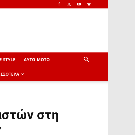
E STYLE
AYTO-ΜOTO
ΙΣΣΟΤΕΡΑ
αστών στη
ν