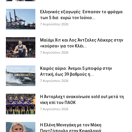
Ελληνικές εξαγωγές: Εσπασαν το φράγμα
των 5 δισ. ευρώ τον Ιούνιο...
7 Αυγούστου 2026
Μαϊάμι Χιτ και Λος Άντζελες Λέικερς στην
«κούρσα» για τον Κλέι...
7 Αυγούστου 2026
Καιρός αύριο: Άνεμοι 5 μποφόρ στην
Αττική, έως 39 βαθμούς η...
7 Αυγούστου 2026
Η Άντερλεχτ ανακοίνωσε sold out μετά τη
νίκη επί του ΠΑΟΚ
7 Αυγούστου 2026
Η Ελένη Μενεγάκη με τον Μάκη
Παντζόπουλο στην Κεφαλονιά: