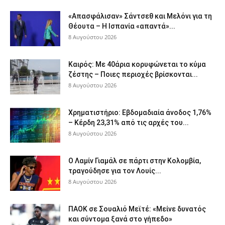
«Απασφάλισαν» Σάντσεθ και Μελόνι για τη
Θέουτα – Η Ισπανία «απαντά»...
8 Αυγούστου 2026
Καιρός: Με 40άρια κορυφώνεται το κύμα
ζέστης – Ποιες περιοχές βρίσκονται...
8 Αυγούστου 2026
Χρηματιστήριο: Εβδομαδιαία άνοδος 1,76%
– Κέρδη 23,31% από τις αρχές του...
8 Αυγούστου 2026
Ο Λαμίν Γιαμάλ σε πάρτι στην Κολομβία,
τραγούδησε για τον Λουίς...
8 Αυγούστου 2026
ΠΑΟΚ σε Σουαλιό Μεϊτέ: «Μείνε δυνατός
και σύντομα ξανά στο γήπεδο»