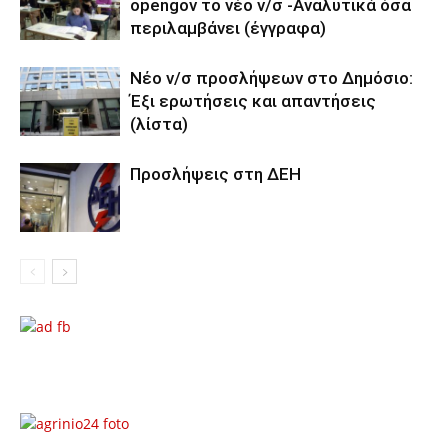
opengov το νέο ν/σ -Αναλυτικά όσα
περιλαμβάνει (έγγραφα)
Νέο ν/σ προσλήψεων στο Δημόσιο:
Έξι ερωτήσεις και απαντήσεις
(λίστα)
Προσλήψεις στη ΔΕΗ