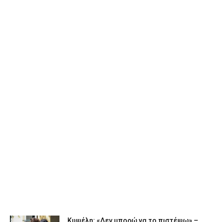
Κυψέλη: «Δεν μπορώ να το πιστέψω» –