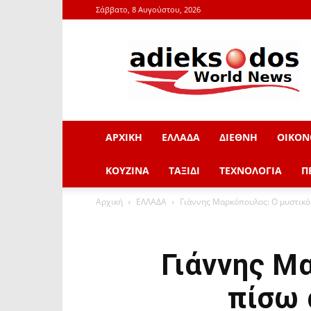
Σάββατο, 8 Αυγούστου, 2026
adieksodos.gr
ΑΡΧΙΚΗ
ΕΛΛΑΔΑ
ΔΙΕΘΝΗ
ΟΙΚΟΝ
ΚΟΥΖΙΝΑ
ΤΑΞΙΔΙ
ΤΕΧΝΟΛΟΓΙΑ
Π
Αρχική
ΕΛΛΑΔΑ
Γιάννης Μαρκόπουλος: Ο μυστικό
Γιάννης Μ
πίσω 