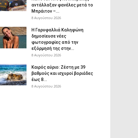
αντάλλαξαν φανέλες μετά το
Μπράιτον –...
8 Αυγούστου 2026
Η Γαρυφαλλιά Καληφώνη
δημοσίευσε νέες
φωτογραφίες από την
εξόρμησή της στην...
8 Αυγούστου 2026
Καιρός αύριο: Ζέστη με 39
βαθμούς και ισχυροί βοριάδες
έως 8...
8 Αυγούστου 2026