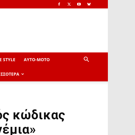
E STYLE
AYTO-ΜOTO
ΙΣΣΟΤΕΡΑ
ός κώδικας
νέμια»