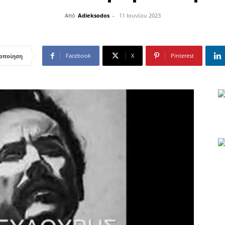
Από
Adieksodos
-
11 Ιουνίου 2023
Facebook
X
Pinterest
οποίηση