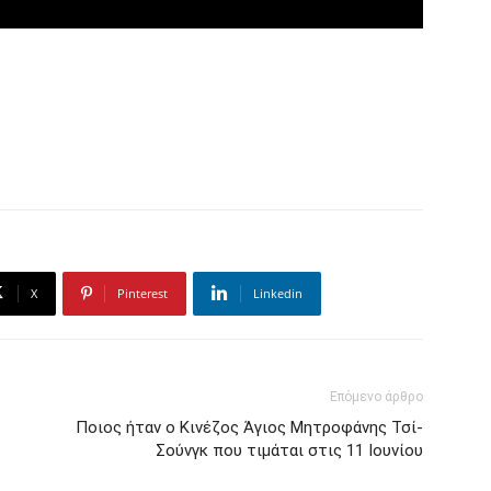
X
Pinterest
Linkedin
Επόμενο άρθρο
Ποιος ήταν ο Κινέζος Άγιος Μητροφάνης Τσί-
Σούνγκ που τιμάται στις 11 Ιουνίου