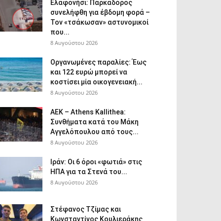
Ελαφονήσι: Παρκαδόρος
συνελήφθη για έβδομη φορά –
Τον «τσάκωσαν» αστυνομικοί
που...
8 Αυγούστου 2026
Οργανωμένες παραλίες: Έως
και 122 ευρώ μπορεί να
κοστίσει μία οικογενειακή...
8 Αυγούστου 2026
ΑΕΚ – Athens Kallithea:
Συνθήματα κατά του Μάκη
Αγγελόπουλου από τους...
8 Αυγούστου 2026
Ιράν: Οι 6 όροι «φωτιά» στις
ΗΠΑ για τα Στενά του...
8 Αυγούστου 2026
Στέφανος Τζίμας και
Κωνσταντίνος Κουλιεράκης