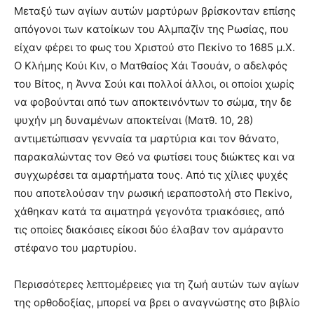
Μεταξύ των αγίων αυτών μαρτύρων βρίσκονταν επίσης
απόγονοι των κατοίκων του Αλμπαζίν της Ρωσίας, που
είχαν φέρει το φως του Χριστού στο Πεκίνο το 1685 μ.Χ.
Ο Κλήμης Κούι Κιν, ο Ματθαίος Χάι Τσουάν, ο αδελφός
του Βίτος, η Άννα Σούι και πολλοί άλλοι, οι οποίοι χωρίς
να φοβούνται από των αποκτεινόντων το σώμα, την δε
ψυχήν μη δυναμένων αποκτείναι (Ματθ. 10, 28)
αντιμετώπισαν γενναία τα μαρτύρια και τον θάνατο,
παρακαλώντας τον Θεό να φωτίσει τους διώκτες και να
συγχωρέσει τα αμαρτήματα τους. Από τις χίλιες ψυχές
που αποτελούσαν την ρωσική ιεραποστολή στο Πεκίνο,
χάθηκαν κατά τα αιματηρά γεγονότα τριακόσιες, από
τις οποίες διακόσιες είκοσι δύο έλαβαν τον αμάραντο
στέφανο του μαρτυρίου.
Περισσότερες λεπτομέρειες για τη ζωή αυτών των αγίων
της ορθοδοξίας, μπορεί να βρει ο αναγνώστης στο βιβλίο