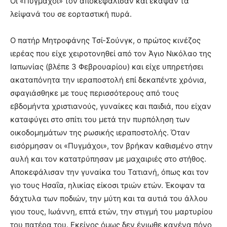
Οι «Πυγμάχοι» τον αποκεφάλισαν και έκαψαν τα
λείψανά του σε εορταστική πυρά.
Ο πατήρ Μητροφάνης Τσί-Σούνγκ, ο πρώτος κινέζος
ιερέας που είχε χειροτονηθεί από τον Άγιο Νικόλαο της
Ιαπωνίας (βλέπε 3 Φεβρουαρίου) και είχε υπηρετήσει
ακαταπόνητα την ιεραποστολή επί δεκαπέντε χρόνια,
σφαγιάσθηκε με τους περισσότερους από τους
εβδομήντα χριστιανούς, γυναίκες και παιδιά, που είχαν
καταφύγει στο σπίτι του μετά την πυρπόληση των
οικοδομημάτων της ρωσικής ιεραποστολής. Όταν
εισόρμησαν οι «Πυγμάχοι», τον βρήκαν καθισμένο στην
αυλή και τον κατατρύπησαν με μαχαιριές στο στήθος.
Αποκεφάλισαν την γυναίκα του Τατιανή, όπως και τον
γιο τους Ησαΐα, ηλικίας είκοσι τριών ετών. Έκοψαν τα
δάχτυλα των ποδιών, την μύτη και τα αυτιά του άλλου
γιου τους, Ιωάννη, επτά ετών, την στιγμή του μαρτυρίου
του πατέρα του. Εκείνος όμως δεν ένιωθε κανένα πόνο