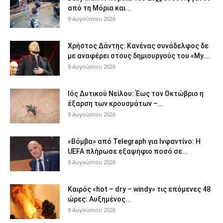
από τη Μόρια και...
9 Αυγούστου 2026
Χρήστος Δάντης: Κανένας συνάδελφος δε
με αναφέρει στους δημιουργούς του «My...
9 Αυγούστου 2026
Ιός Δυτικού Νείλου: Έως τον Οκτώβριο η
έξαρση των κρουσμάτων –...
9 Αυγούστου 2026
«Βόμβα» από Telegraph για Ινφαντίνο: Η
UEFA πλήρωσε εξαψήφιο ποσό σε...
9 Αυγούστου 2026
Καιρός «hot – dry – windy» τις επόμενες 48
ώρες: Αυξημένος...
9 Αυγούστου 2026