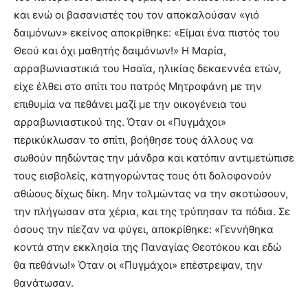
και ενώ οι βασανιστές του τον αποκαλούσαν «γιό
δαιμόνων» εκείνος αποκρίθηκε: «Είμαι ένα πιστός του
Θεού και όχι μαθητής δαιμόνων!» Η Μαρία,
αρραβωνιαστικιά του Ησαϊα, ηλικίας δεκαεννέα ετών,
είχε έλθει στο σπίτι του πατρός Μητροφάνη με την
επιθυμία να πεθάνει μαζί με την οικογένεια του
αρραβωνιαστικού της. Όταν οι «Πυγμάχοι»
περικύκλωσαν το σπίτι, βοήθησε τους άλλους να
σωθούν πηδώντας την μάνδρα και κατόπιν αντιμετώπισε
τους εισβολείς, κατηγορώντας τους ότι δολοφονούν
αθώους δίχως δίκη. Μην τολμώντας να την σκοτώσουν,
την πλήγωσαν στα χέρια, και της τρύπησαν τα πόδια. Σε
όσους την πίεζαν να φύγει, αποκρίθηκε: «Γεννήθηκα
κοντά στην εκκλησία της Παναγίας Θεοτόκου και εδώ
θα πεθάνω!» Όταν οι «Πυγμάχοι» επέστρεψαν, την
θανάτωσαν.