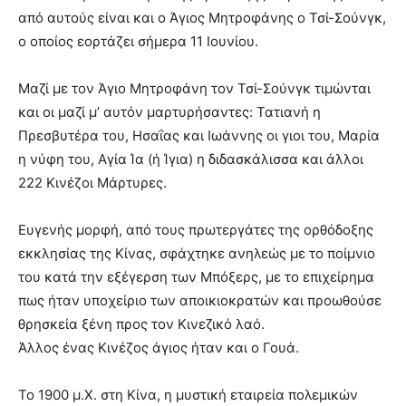
από αυτούς είναι και ο Άγιος Μητροφάνης ο Τσί-Σούνγκ,
ο οποίος εορτάζει σήμερα 11 Ιουνίου.
Μαζί με τον Άγιο Μητροφάνη τον Τσί-Σούνγκ τιμώνται
και οι μαζί μ’ αυτόν μαρτυρήσαντες: Τατιανή η
Πρεσβυτέρα του, Ησαΐας και Ιωάννης οι γιοι του, Μαρία
η νύφη του, Αγία Ία (ή Ίγια) η διδασκάλισσα και άλλοι
222 Κινέζοι Μάρτυρες.
Ευγενής μορφή, από τους πρωτεργάτες της ορθόδοξης
εκκλησίας της Κίνας, σφάχτηκε ανηλεώς με το ποίμνιο
του κατά την εξέγερση των Μπόξερς, με το επιχείρημα
πως ήταν υποχείριο των αποικιοκρατών και προωθούσε
θρησκεία ξένη προς τον Κινεζικό λαό.
Άλλος ένας Κινέζος άγιος ήταν και ο Γουά.
Το 1900 μ.Χ. στη Κίνα, η μυστική εταιρεία πολεμικών