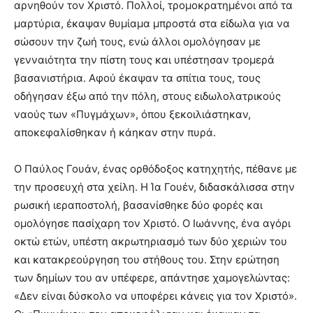
αρνηθούν τον Χριστό. Πολλοί, τρομοκρατημένοι από τα
μαρτύρια, έκαψαν θυμίαμα μπροστά στα είδωλα για να
σώσουν την ζωή τους, ενώ άλλοι ομολόγησαν με
γενναιότητα την πίστη τους και υπέστησαν τρομερά
βασανιστήρια. Αφού έκαψαν τα σπίτια τους, τους
οδήγησαν έξω από την πόλη, στους ειδωλολατρικούς
ναούς των «Πυγμάχων», όπου ξεκοιλιάστηκαν,
αποκεφαλίσθηκαν ή κάηκαν στην πυρά.
Ο Παύλος Γουάν, ένας ορθόδοξος κατηχητής, πέθανε με
την προσευχή στα χείλη. Η Ία Γουέν, διδασκάλισσα στην
ρωσική ιεραποστολή, βασανίσθηκε δύο φορές και
ομολόγησε πασίχαρη τον Χριστό. Ο Ιωάννης, ένα αγόρι
οκτώ ετών, υπέστη ακρωτηριασμό των δύο χεριών του
και κατακρεούργηση του στήθους του. Στην ερώτηση
των δημίων του αν υπέφερε, απάντησε χαμογελώντας:
«Δεν είναι δύσκολο να υποφέρει κάνεις για τον Χριστό».