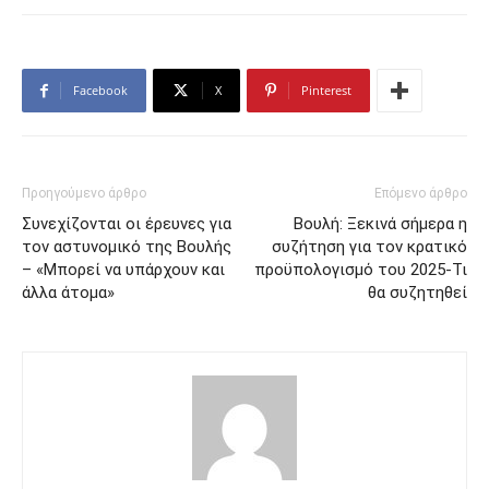
Facebook
X
Pinterest
Προηγούμενο άρθρο
Επόμενο άρθρο
Συνεχίζονται οι έρευνες για
Βουλή: Ξεκινά σήμερα η
τον αστυνομικό της Βουλής
συζήτηση για τον κρατικό
– «Μπορεί να υπάρχουν και
προϋπολογισμό του 2025-Τι
άλλα άτομα»
θα συζητηθεί