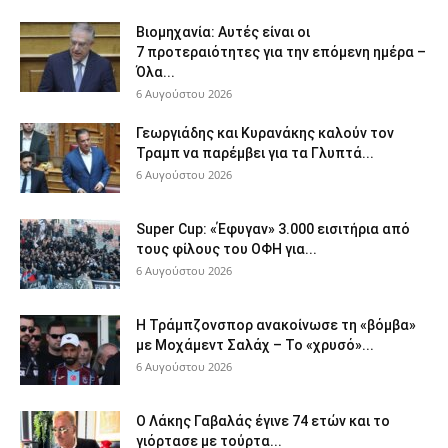
Βιομηχανία: Αυτές είναι οι
7 προτεραιότητες για την επόμενη ημέρα –
Όλα...
6 Αυγούστου 2026
Γεωργιάδης και Κυρανάκης καλούν τον
Τραμπ να παρέμβει για τα Γλυπτά...
6 Αυγούστου 2026
Super Cup: «Έφυγαν» 3.000 εισιτήρια από
τους φίλους του ΟΦΗ για...
6 Αυγούστου 2026
Η Τράμπζονσπορ ανακοίνωσε τη «βόμβα»
με Μοχάμεντ Σαλάχ – Το «χρυσό»...
6 Αυγούστου 2026
Ο Λάκης Γαβαλάς έγινε 74 ετών και το
γιόρτασε με τούρτα...