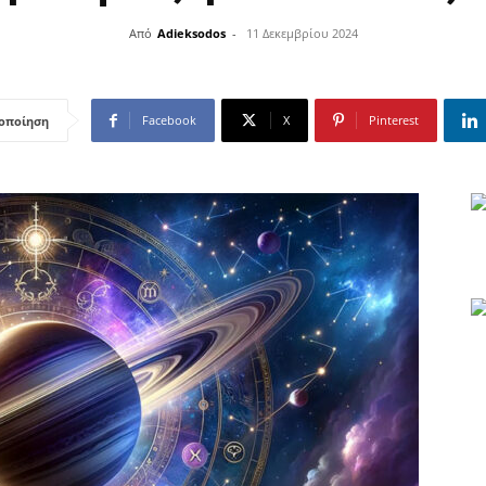
Από
Adieksodos
-
11 Δεκεμβρίου 2024
Facebook
X
Pinterest
οποίηση