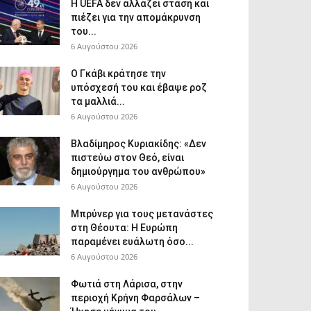
Η UEFA δεν αλλάζει στάση και
πιέζει για την απομάκρυνση
του...
6 Αυγούστου 2026
Ο Γκάβι κράτησε την
υπόσχεσή του και έβαψε ροζ
τα μαλλιά...
6 Αυγούστου 2026
Βλαδίμηρος Κυριακίδης: «Δεν
πιστεύω στον Θεό, είναι
δημιούργημα του ανθρώπου»
6 Αυγούστου 2026
Μπρύνερ για τους μετανάστες
στη Θέουτα: Η Ευρώπη
παραμένει ευάλωτη όσο...
6 Αυγούστου 2026
Φωτιά στη Λάρισα, στην
περιοχή Κρήνη Φαρσάλων –