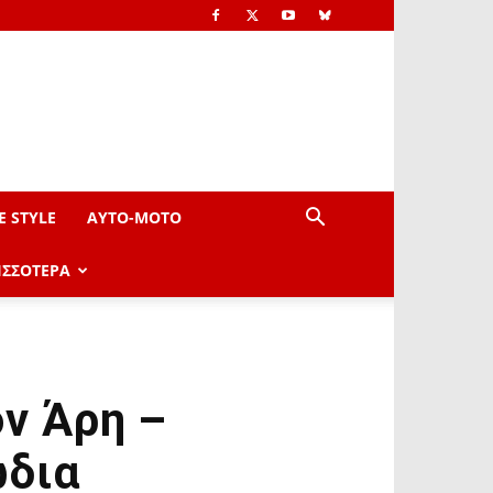
E STYLE
AYTO-ΜOTO
ΙΣΣΟΤΕΡΑ
ον Άρη –
ώδια