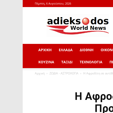
Πέμπτη, 6 Αυγούστου, 2026
adieksodos.gr
ΑΡΧΙΚΗ
ΕΛΛΑΔΑ
ΔΙΕΘΝΗ
ΟΙΚΟΝ
ΚΟΥΖΙΝΑ
ΤΑΞΙΔΙ
ΤΕΧΝΟΛΟΓΙΑ
Π
Αρχική
ΖΩΔΙΑ - ΑΣΤΡΟΛΟΓΙΑ
Η Αφροδίτη σε αντίθε
Η Αφροδ
Προ