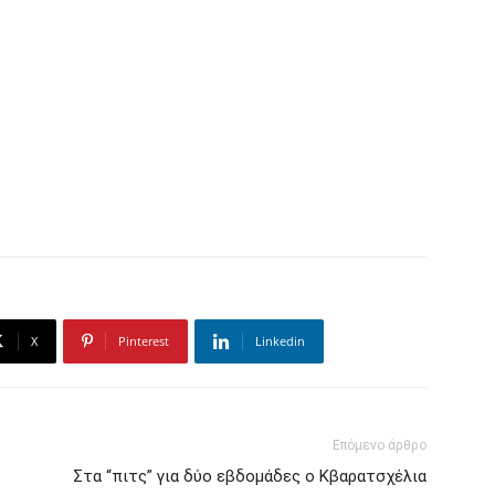
X
Pinterest
Linkedin
Επόμενο άρθρο
Στα “πιτς” για δύο εβδομάδες ο Κβαρατσχέλια