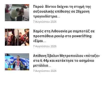
Περού: Βίντεο δείχνει τη στιγμή της
σεξουαλικής επίθεσης σε 26χρονη
τραγουδίστρια...
7 Αυγούστου 2026
Χαμός στη Λιθουανία με σαμποτάζ σε
προσπάθεια ρεκόρ στο powerlifting:
«Είμαι...
7 Αυγούστου 2026
Απίθανη Έβελυν Μητροπούλου «πέταξε»
στα 6.44μ και κατέκτησε το ασημένιο
μετάλλιο...
7 Αυγούστου 2026