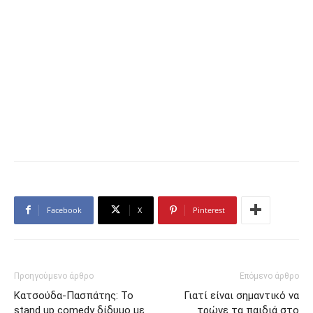
Facebook
X
Pinterest
Προηγούμενο άρθρο
Επόμενο άρθρο
Κατσούδα-Πασπάτης: Το
Γιατί είναι σημαντικό να
stand up comedy δίδυμο με
τρώνε τα παιδιά στο