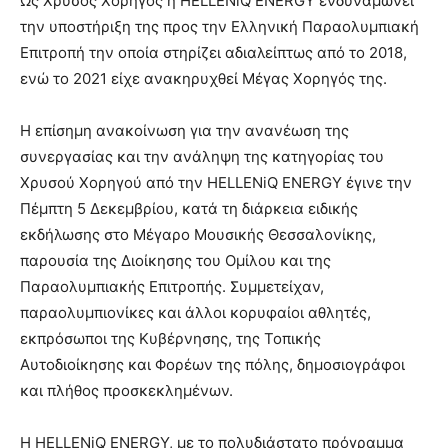
Ως Χρυσός Χορηγός η HELLENiQ ENERGY ενδυναμώνει
την υποστήριξη της προς την Ελληνική Παραολυμπιακή
Επιτροπή την οποία στηρίζει αδιαλείπτως από το 2018,
ενώ το 2021 είχε ανακηρυχθεί Μέγας Χορηγός της.
Η επίσημη ανακοίνωση για την ανανέωση της
συνεργασίας και την ανάληψη της κατηγορίας του
Χρυσού Χορηγού από την HELLENiQ ENERGY έγινε την
Πέμπτη 5 Δεκεμβρίου, κατά τη διάρκεια ειδικής
εκδήλωσης στο Μέγαρο Μουσικής Θεσσαλονίκης,
παρουσία της Διοίκησης του Ομίλου και της
Παραολυμπιακής Επιτροπής. Συμμετείχαν,
παραολυμπιονίκες και άλλοι κορυφαίοι αθλητές,
εκπρόσωποι της Κυβέρνησης, της Τοπικής
Αυτοδιοίκησης και Φορέων της πόλης, δημοσιογράφοι
και πλήθος προσκεκλημένων.
Η HELLENiQ ENERGY, με το πολυδιάστατο πρόγραμμα