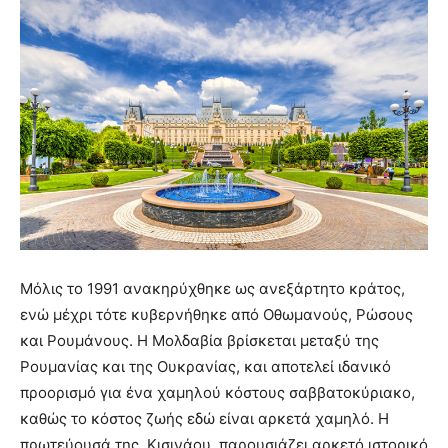
Μόλις το 1991 ανακηρύχθηκε ως ανεξάρτητο κράτος,
ενώ μέχρι τότε κυβερνήθηκε από Οθωμανούς, Ρώσους
και Ρουμάνους. Η Μολδαβία βρίσκεται μεταξύ της
Ρουμανίας και της Ουκρανίας, και αποτελεί ιδανικό
προορισμό για ένα χαμηλού κόστους σαββατοκύριακο,
καθώς το κόστος ζωής εδώ είναι αρκετά χαμηλό. Η
πρωτεύουσά της, Κισινάου, παρουσιάζει αρκετό ιστορικό