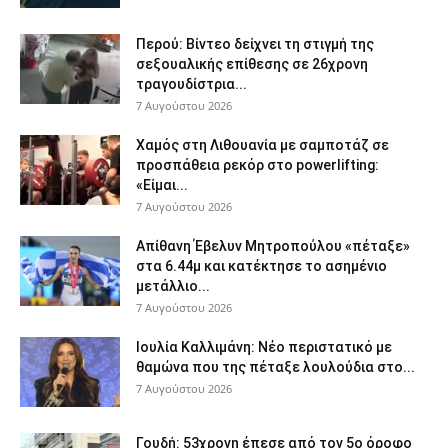
Περού: Βίντεο δείχνει τη στιγμή της
σεξουαλικής επίθεσης σε 26χρονη
τραγουδίστρια...
7 Αυγούστου 2026
Χαμός στη Λιθουανία με σαμποτάζ σε
προσπάθεια ρεκόρ στο powerlifting:
«Είμαι...
7 Αυγούστου 2026
Απίθανη Έβελυν Μητροπούλου «πέταξε»
στα 6.44μ και κατέκτησε το ασημένιο
μετάλλιο...
7 Αυγούστου 2026
Ιουλία Καλλιμάνη: Νέο περιστατικό με
θαμώνα που της πέταξε λουλούδια στο...
7 Αυγούστου 2026
Γουδή: 53χρονη έπεσε από τον 5ο όροφο