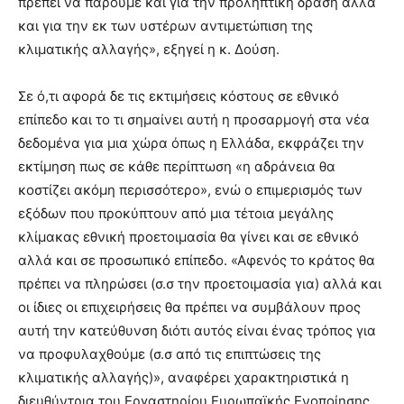
πρέπει να πάρουμε και για την προληπτική δράση αλλά
και για την εκ των υστέρων αντιμετώπιση της
κλιματικής αλλαγής», εξηγεί η κ. Δούση.
Σε ό,τι αφορά δε τις εκτιμήσεις κόστους σε εθνικό
επίπεδο και το τι σημαίνει αυτή η προσαρμογή στα νέα
δεδομένα για μια χώρα όπως η Ελλάδα, εκφράζει την
εκτίμηση πως σε κάθε περίπτωση «η αδράνεια θα
κοστίζει ακόμη περισσότερο», ενώ ο επιμερισμός των
εξόδων που προκύπτουν από μια τέτοια μεγάλης
κλίμακας εθνική προετοιμασία θα γίνει και σε εθνικό
αλλά και σε προσωπικό επίπεδο. «Αφενός το κράτος θα
πρέπει να πληρώσει (σ.σ την προετοιμασία για) αλλά και
οι ίδιες οι επιχειρήσεις θα πρέπει να συμβάλουν προς
αυτή την κατεύθυνση διότι αυτός είναι ένας τρόπος για
να προφυλαχθούμε (σ.σ από τις επιπτώσεις της
κλιματικής αλλαγής)», αναφέρει χαρακτηριστικά η
διευθύντρια του Εργαστηρίου Ευρωπαϊκής Ενοποίησης