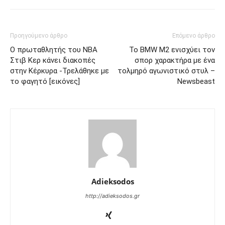
Προηγούμενο άρθρο
Επόμενο άρθρο
Ο πρωταθλητής του NBA
Το ΒΜW M2 ενισχύει τον
Στιβ Κερ κάνει διακοπές
σπορ χαρακτήρα με ένα
στην Κέρκυρα -Τρελάθηκε με
τολμηρό αγωνιστικό στυλ –
το φαγητό [εικόνες]
Newsbeast
Adieksodos
http://adieksodos.gr