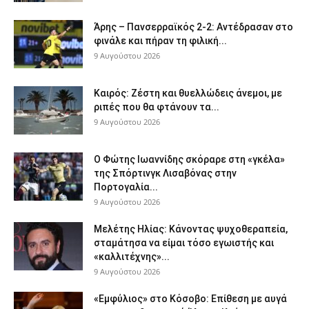
Άρης – Πανσερραϊκός 2-2: Αντέδρασαν στο
φινάλε και πήραν τη φιλική...
9 Αυγούστου 2026
Καιρός: Ζέστη και θυελλώδεις άνεμοι, με
ριπές που θα φτάνουν τα...
9 Αυγούστου 2026
Ο Φώτης Ιωαννίδης σκόραρε στη «γκέλα»
της Σπόρτινγκ Λισαβόνας στην
Πορτογαλία...
9 Αυγούστου 2026
Μελέτης Ηλίας: Κάνοντας ψυχοθεραπεία,
σταμάτησα να είμαι τόσο εγωιστής και
«καλλιτέχνης»...
9 Αυγούστου 2026
«Εμφύλιος» στο Κόσοβο: Επίθεση με αυγά