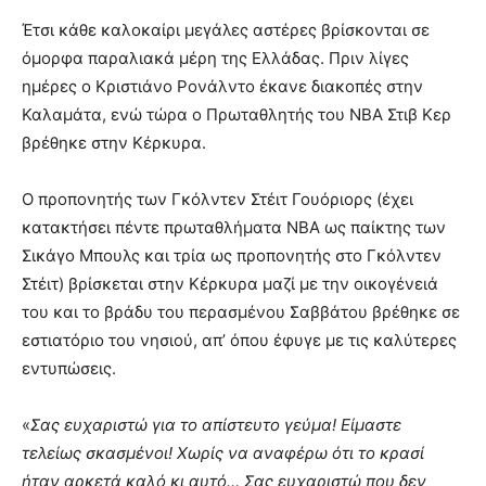
Έτσι κάθε καλοκαίρι μεγάλες αστέρες βρίσκονται σε
όμορφα παραλιακά μέρη της Ελλάδας. Πριν λίγες
ημέρες ο Κριστιάνο Ρονάλντο έκανε διακοπές στην
Καλαμάτα, ενώ τώρα ο Πρωταθλητής του NBA Στιβ Κερ
βρέθηκε στην Κέρκυρα.
Ο προπονητής των Γκόλντεν Στέιτ Γουόριορς (έχει
κατακτήσει πέντε πρωταθλήματα NBA ως παίκτης των
Σικάγο Μπουλς και τρία ως προπονητής στο Γκόλντεν
Στέιτ) βρίσκεται στην Κέρκυρα μαζί με την οικογένειά
του και το βράδυ του περασμένου Σαββάτου βρέθηκε σε
εστιατόριο του νησιού, απ’ όπου έφυγε με τις καλύτερες
εντυπώσεις.
«
Σας ευχαριστώ για το απίστευτο γεύμα! Είμαστε
τελείως σκασμένοι! Χωρίς να αναφέρω ότι το κρασί
ήταν αρκετά καλό κι αυτό… Σας ευχαριστώ που δεν