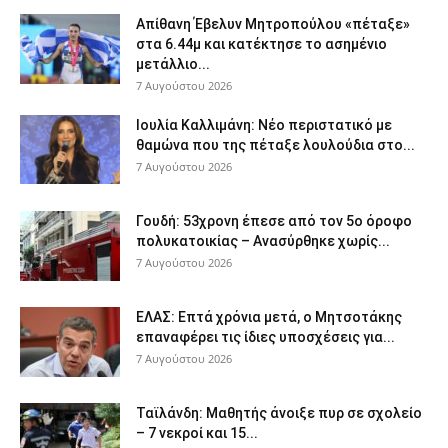
Απίθανη Έβελυν Μητροπούλου «πέταξε»
στα 6.44μ και κατέκτησε το ασημένιο
μετάλλιο...
7 Αυγούστου 2026
Ιουλία Καλλιμάνη: Νέο περιστατικό με
θαμώνα που της πέταξε λουλούδια στο...
7 Αυγούστου 2026
Γουδή: 53χρονη έπεσε από τον 5ο όροφο
πολυκατοικίας – Ανασύρθηκε χωρίς...
7 Αυγούστου 2026
ΕΛΑΣ: Επτά χρόνια μετά, ο Μητσοτάκης
επαναφέρει τις ίδιες υποσχέσεις για...
7 Αυγούστου 2026
Ταϊλάνδη: Μαθητής άνοιξε πυρ σε σχολείο
– 7 νεκροί και 15...