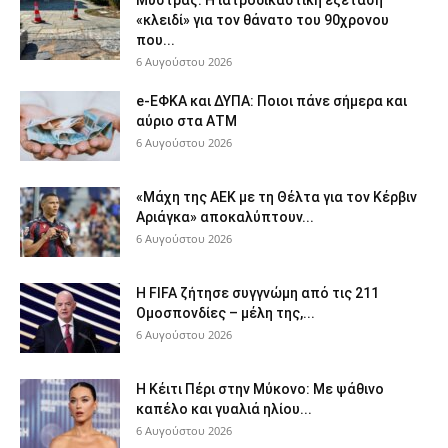
Μυστράς: Η ιατροδικαστική εξέταση
«κλειδί» για τον θάνατο του 90χρονου
που...
6 Αυγούστου 2026
e-ΕΦΚΑ και ΔΥΠΑ: Ποιοι πάνε σήμερα και
αύριο στα ΑΤΜ
6 Αυγούστου 2026
«Μάχη της ΑΕΚ με τη Θέλτα για τον Κέρβιν
Αριάγκα» αποκαλύπτουν...
6 Αυγούστου 2026
Η FIFA ζήτησε συγγνώμη από τις 211
Ομοσπονδίες – μέλη της,...
6 Αυγούστου 2026
Η Κέιτι Πέρι στην Μύκονο: Με ψάθινο
καπέλο και γυαλιά ηλίου...
6 Αυγούστου 2026