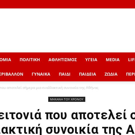
ΟΜΙΑ
ΠΟΛΙΤΙΚΗ
ΑΘΛΗΤΙΣΜΟΣ
ΥΓΕΙΑ
MEDIA
LIF
ΕΡΙΒΑΛΛΟΝ
ΓΥΝΑΙΚΑ
ΠΑΙΔΙ
ΠΑΙΔΕΙΑ
ΖΩΔΙΑ
ΠΕΡ
ου αποτελεί σήμερα μια εναλλακτική συνοικία της Αθήνας
ΜΗΧΑΝΗ ΤΟΥ ΧΡΟΝΟΥ
ιτονιά που αποτελεί 
ακτική συνοικία της 