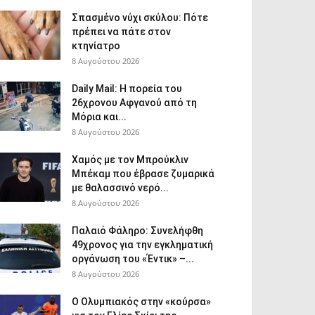
Σπασμένο νύχι σκύλου: Πότε
πρέπει να πάτε στον
κτηνίατρο
8 Αυγούστου 2026
Daily Mail: Η πορεία του
26χρονου Αφγανού από τη
Μόρια και...
8 Αυγούστου 2026
Χαμός με τον Μπρούκλιν
Μπέκαμ που έβρασε ζυμαρικά
με θαλασσινό νερό...
8 Αυγούστου 2026
Παλαιό Φάληρο: Συνελήφθη
49χρονος για την εγκληματική
οργάνωση του «Έντικ» –...
8 Αυγούστου 2026
Ο Ολυμπιακός στην «κούρσα»