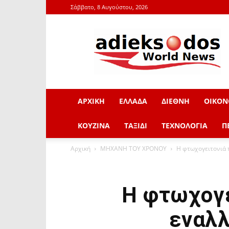
Σάββατο, 8 Αυγούστου, 2026
adieksodos.gr
ΑΡΧΙΚΗ
ΕΛΛΑΔΑ
ΔΙΕΘΝΗ
ΟΙΚΟΝ
ΚΟΥΖΙΝΑ
ΤΑΞΙΔΙ
ΤΕΧΝΟΛΟΓΙΑ
Π
Αρχική
ΜΗΧΑΝΗ ΤΟΥ ΧΡΟΝΟΥ
Η φτωχογειτονιά π
Η φτωχογε
εναλλ