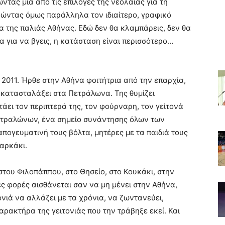
τας μια από τις επιλογές της νεολαίας για τη
ρώντας όμως παράλληλα τον ιδιαίτερο, γραφικό
α της παλιάς Αθήνας. Εδώ δεν θα κλαμπάρεις, δεν θα
α για να βγεις, η κατάσταση είναι περισσότερο…
 2011. Ήρθε στην Αθήνα φοιτήτρια από την επαρχία,
α κατασταλάξει στα Πετράλωνα. Της θυμίζει
τάει τον περιπτερά της, τον φούρναρη, τον γείτονά
Πετραλώνων, ένα σημείο συνάντησης όλων των
απογευματινή τους βόλτα, μητέρες με τα παιδιά τους
αρκάκι.
στου Φιλοπάππου, στο Θησείο, στο Κουκάκι, στην
ς φορές αισθάνεται σαν να μη μένει στην Αθήνα,
τονιά να αλλάζει με τα χρόνια, να ζωντανεύει,
αρακτήρα της γειτονιάς που την τράβηξε εκεί. Και