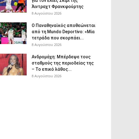
για τον Ελίες Σκίρι της
Άιντραχτ Φρανκφούρτης
8 Αυγούστου 2026
Ο Παναθηναϊκός αποθεώνεται
από τη Mundo Deportivo: «Μία
τετράδα που σκορπάει...
8 Αυγούστου 2026
Ανδρομάχη: Μπέρδεψε τους
σταθμούς της περιοδείας της
– Το επικό λάθος...
8 Αυγούστου 2026