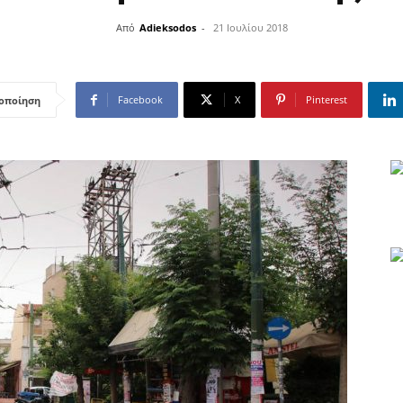
Από
Adieksodos
-
21 Ιουλίου 2018
Facebook
X
Pinterest
οποίηση