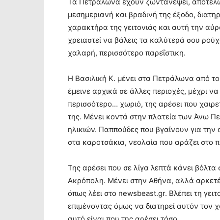
Τα Πετράλωνα έχουν ζωντανέψει, αποτελών
μεσημεριανή και βραδινή της έξοδο, διατη
χαρακτήρα της γειτονιάς και αυτή την αύρ
χρειαστεί να βάλεις τα καλύτερά σου ρούχ
χαλαρή, περισσότερο παρεΐστικη.
Η Βασιλική Κ. μένει στα Πετράλωνα από το
έμεινε αρχικά σε άλλες περιοχές, μέχρι ν
περισσότερο… χωριό, της αρέσει που χαιρε
της. Μένει κοντά στην πλατεία των Άνω 
ηλικιών. Παππούδες που βγαίνουν για την 
στα καροτσάκια, νεολαία που αράζει στο π
Της αρέσει που σε λίγα λεπτά κάνει βόλτα 
Ακρόπολη. Μένει στην Αθήνα, αλλά αρκετέ
όπως λέει στο newsbeast.gr. Βλέπει τη γει
επιμένοντας όμως να διατηρεί αυτόν τον χ
αυτό είναι που της αρέσει τόσο.