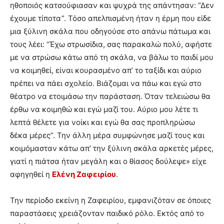
ηθοποιός κατσούφιασαν και ψυχρά της απάντησαν: “Δεν
έχουμε τίποτα”. Τόσο απελπισμένη ήταν η έρμη που είδε
μια ξύλινη σκάλα που οδηγούσε στο απάνω πάτωμα και
τους λέει: “Έχω στρωσίδια, σας παρακαλώ πολύ, αφήστε
με να στρώσω κάτω από τη σκάλα, να βάλω το παιδί μου
να κοιμηθεί, είναι κουρασμένο απ’ το ταξίδι και αύριο
πρέπει να πάει σχολείο. Βιάζομαι να πάω και εγώ στο
θέατρο να ετοιμάσω την παράσταση. Όταν τελειώσω θα
έρθω να κοιμηθώ και εγώ μαζί του. Αύριο μου λέτε τι
λεπτά θέλετε για νοίκι και εγώ θα σας προπληρώσω
δέκα μέρες”. Την άλλη μέρα συμφώνησε μαζί τους και
κοιμόμασταν κάτω απ’ την ξύλινη σκάλα αρκετές μέρες,
γιατί η πιάτσα ήταν μεγάλη και ο θίασος δούλεψε» είχε
αφηγηθεί η
Ελένη Ζαφειρίου
.
Την περίοδο εκείνη η Ζαφειρίου, εμφανιζόταν σε όποιες
παραστάσεις χρειάζονταν παιδικό ρόλο. Εκτός από το