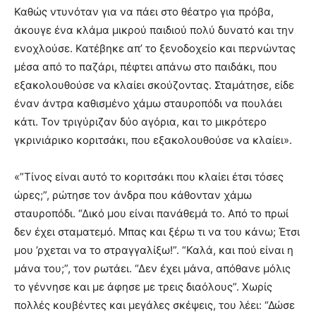
Καθώς ντυνόταν για να πάει στο θέατρο για πρόβα,
άκουγε ένα κλάμα μικρού παιδιού πολύ δυνατό και την
ενοχλούσε. Κατέβηκε απ’ το ξενοδοχείο και περνώντας
μέσα από το παζάρι, πέφτει απάνω στο παιδάκι, που
εξακολουθούσε να κλαίει σκούζοντας. Σταμάτησε, είδε
έναν άντρα καθισμένο χάμω σταυροπόδι να πουλάει
κάτι. Τον τριγύριζαν δύο αγόρια, και το μικρότερο
γκρινιάρικο κοριτσάκι, που εξακολουθούσε να κλαίει».
«”Τίνος είναι αυτό το κοριτσάκι που κλαίει έτσι τόσες
ώρες;”, ρώτησε τον άνδρα που κάθονταν χάμω
σταυροπόδι. “Δικό μου είναι πανάθεμά το. Από το πρωί
δεν έχει σταματεμό. Μπας και ξέρω τι να του κάνω; Έτσι
μου ’ρχεται να το στραγγαλίξω!”. “Καλά, και πού είναι η
μάνα του;”, τον ρωτάει. “Δεν έχει μάνα, απόθανε μόλις
το γέννησε και με άφησε με τρεις διαόλους”. Χωρίς
πολλές κουβέντες και μεγάλες σκέψεις, του λέει: “Δώσε