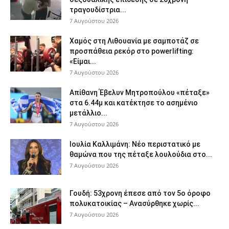
τραγουδίστρια...
7 Αυγούστου 2026
Χαμός στη Λιθουανία με σαμποτάζ σε
προσπάθεια ρεκόρ στο powerlifting:
«Είμαι...
7 Αυγούστου 2026
Απίθανη Έβελυν Μητροπούλου «πέταξε»
στα 6.44μ και κατέκτησε το ασημένιο
μετάλλιο...
7 Αυγούστου 2026
Ιουλία Καλλιμάνη: Νέο περιστατικό με
θαμώνα που της πέταξε λουλούδια στο...
7 Αυγούστου 2026
Γουδή: 53χρονη έπεσε από τον 5ο όροφο
πολυκατοικίας – Ανασύρθηκε χωρίς...
7 Αυγούστου 2026