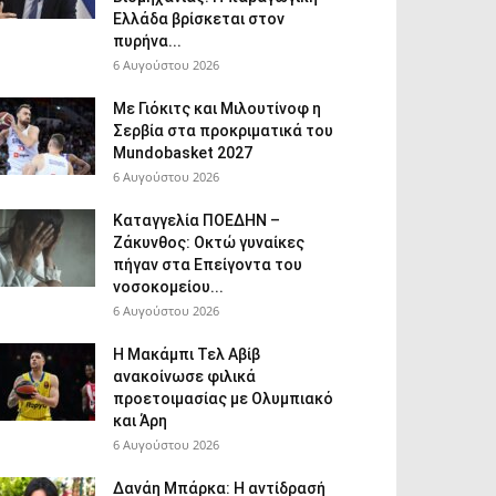
Ελλάδα βρίσκεται στον
πυρήνα...
6 Αυγούστου 2026
Με Γιόκιτς και Μιλουτίνοφ η
Σερβία στα προκριματικά του
Mundobasket 2027
6 Αυγούστου 2026
Καταγγελία ΠΟΕΔΗΝ –
Ζάκυνθος: Οκτώ γυναίκες
πήγαν στα Επείγοντα του
νοσοκομείου...
6 Αυγούστου 2026
Η Μακάμπι Τελ Αβίβ
ανακοίνωσε φιλικά
προετοιμασίας με Ολυμπιακό
και Άρη
6 Αυγούστου 2026
Δανάη Μπάρκα: Η αντίδρασή