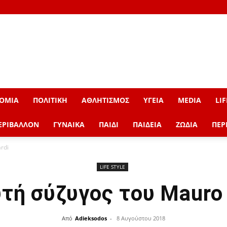
ΟΜΙΑ
ΠΟΛΙΤΙΚΗ
ΑΘΛΗΤΙΣΜΟΣ
ΥΓΕΙΑ
MEDIA
LIF
ΕΡΙΒΑΛΛΟΝ
ΓΥΝΑΙΚΑ
ΠΑΙΔΙ
ΠΑΙΔΕΙΑ
ΖΩΔΙΑ
ΠΕΡ
rdi
LIFE STYLE
τή σύζυγος του Mauro 
Από
Adieksodos
-
8 Αυγούστου 2018